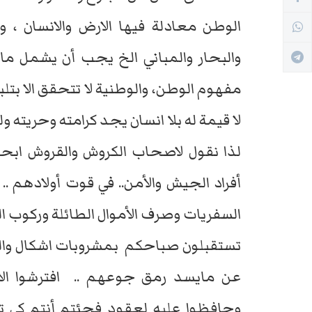
الوطن معادلة فيها الارض والانسان ،
والبحار والمباني الخ يجب أن يشمل ما
مفهوم الوطن، والوطنية لا تتحقق الا بتلب
لا قيمة له بلا انسان يجد كرامته وحريته و
لذا نقول لاصحاب الكروش والقروش ابحثو
أفراد الجيش والأمن.. في قوت أولادهم
السفريات وصرف الأموال الطائلة وركوب السي
تستقبلون صباحكم بمشروبات اشكال والوا
عن مايسد رمق جوعهم .. افترشوا ال
وحافظوا عليه لعقود فجئتم أنتم كي ت