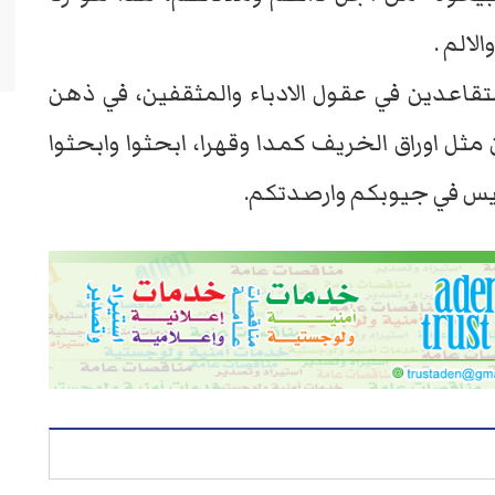
لالم .
قاعدين في عقول الادباء والمثقفين، في ذهن
ثل اوراق الخريف كمدا وقهرا، ابحثوا وابحثوا
ليس في جيوبكم وارصدتكم.