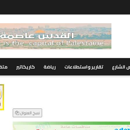
 الشارع
تقارير واستطلاعات
رياضة
كاريكاتير
متف
نسخ العنوان