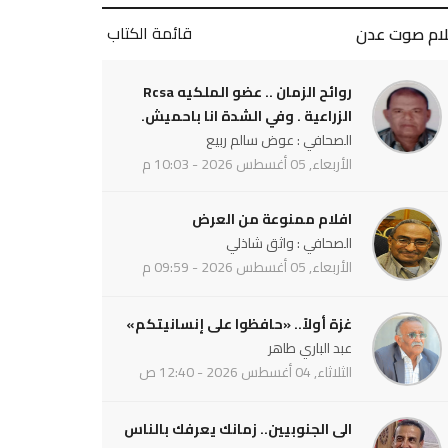
قائمة الكتاب
لام صوت عدن
روائح الزمان .. عضو الملكيه Rcsa
الزراعية . وفي الشدة انا باحميش.
الصحافي : عوض سالم ربيع
الأربعاء, 05 أغسطس 2026 - 10:03 م
افلام ممنوعة من العرض
الصحافي : واثق شاذلي
الأربعاء, 05 أغسطس 2026 - 09:59 م
غزة أولاً.. «حافظوا على إنسانيتكم»
عبد الباري طاهر
الثلاثاء, 04 أغسطس 2026 - 12:40 ص
الى الجنوبيين.. زمانك يعرفك بالناس