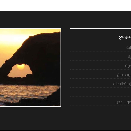
لموقع
لية
ية
مية
وت عدن
 إستطلاعات
وت عدن