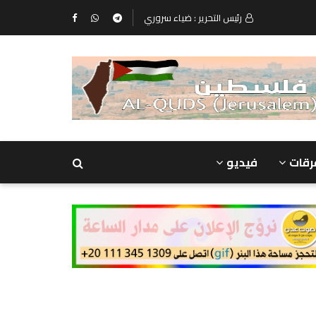
رئيس التحرير : ضياء سروري
رقات
فيديو