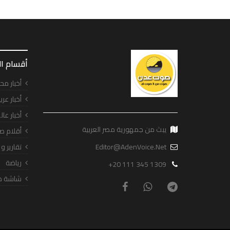
أقسام ا
أخبار مح
أخبار عرب
أخبار عال
يبث من جمهورية مصر العربية
أقلام ص
Editor@AdenVoice.Net
تقارير و
رياضة
+20 111 345 1309
شاشة ص