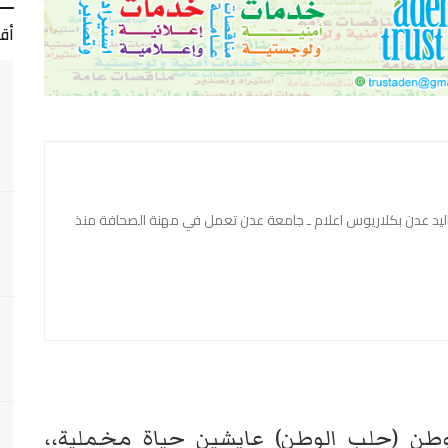
أق
د عدن بكلاريوس اعلام ـ جامعة عدن تعمل في مهنة الصحافة منذ
وطن (حلب الوطن) عايشين حياة مخملية،،