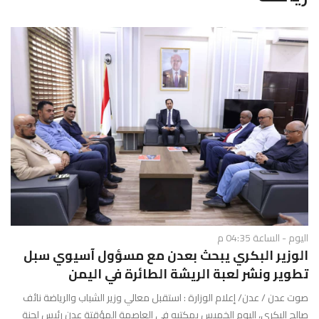
g
l
e
N
a
v
i
g
a
t
i
o
n
اليوم - الساعة 04:35 م
الوزير البكري يبحث بعدن مع مسؤول آسيوي سبل
تطوير ونشر لعبة الريشة الطائرة في اليمن
صوت عدن / عدن/ إعلام الوزارة : استقبل معالي وزير الشباب والرياضة نائف
صالح البكري، اليوم الخميس بمكتبه في العاصمة المؤقتة عدن رئيس لجنة