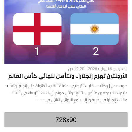
الخميس, 16 يوليو 2026 - 12:28 ص
الأرجنتين تهزم إنجلترا.. وتتأهل لنهائي كأس العالم
صوت عدن | وكالات: قلبت الأرجنتين، حاملة اللقب، الطاولة على إنجلترا وتغلبت
عليها 2-1 بهدفين متأخرين، لتبلغ نهائي مونديال 2026 الأربعاء في أتلانتا.
وكانت إنجلترا في طريقها إلى بلوغ النهائي الثاني في ت ...