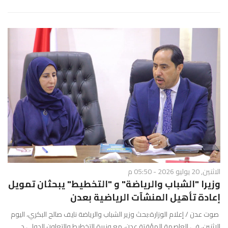
الاثنين, 20 يوليو 2026 - 05:50 م
وزيرا "الشباب والرياضة" و "التخطيط" يبحثان تمويل
إعادة تأهيل المنشآت الرياضية بعدن
صوت عدن / إعلام الوزارة:بحث وزير الشباب والرياضة نايف صالح البكري، اليوم
الإثنين، في العاصمة المؤقتة عدن، مع وزيرة التخطيط والتعاون الدولي د.