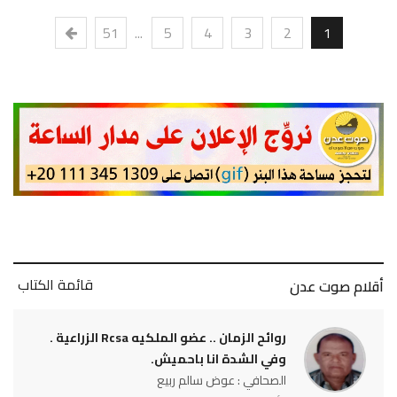
51
...
5
4
3
2
1
قائمة الكتاب
أقلام صوت عدن
روائح الزمان .. عضو الملكيه Rcsa الزراعية .
وفي الشدة انا باحميش.
الصحافي : عوض سالم ربيع