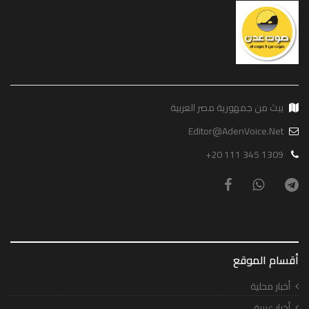
يبث من جمهورية مصر العربية
Editor@AdenVoice.Net
+20 111 345 1309
أقسام الموقع
أخبار محلية
أخبار عربية