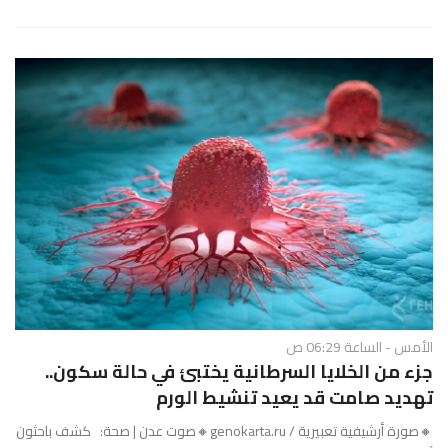
الأمس - الساعة 06:29 ص
جزء من الخلايا السرطانية يختبئ في حالة سكون..
تهديد صامت قد يعيد تنشيط الورم
🔸صورة أرشيفية تعبيرية / genokarta.ru🔸صوت عدن | صحة: كشف باحثون