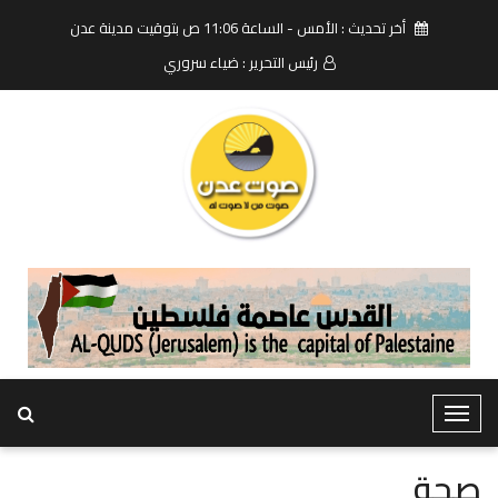
أخر تحديث : الأمس - الساعة 11:06 ص بتوقيت مدينة عدن
رئيس التحرير : ضياء سروري
T
o
g
صحة