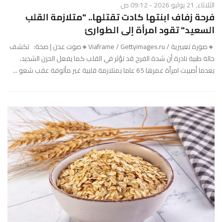
الثلاثاء, 21 يوليو 2026 - 09:12 ص
فرحة زفاف ابنتها كادت تقتلها.. "متلازمة القلب
السعيد" تقود امرأة إلى الطوارئ
🔸صورة تعبيرية / Viaframe / Gettyimages.ru🔸صوت عدن | صحة: تكشف
حالة طبية نادرة أن شدة الفرح قد تؤثر في القلب كما يفعل الحزن الشديد،
بعدما أصيبت امرأة عمرها 65 عاما بمتلازمة قلبية غير مألوفة عقب شعو ...