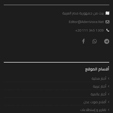
يبث من جمهورية مصر العربية
Editor@AdenVoice.Net
+20 111 345 1309
أقسام الموقع
أخبار محلية
أخبار عربية
أخبار عالمية
أقلام صوت عدن
تقارير و إستطلاعات