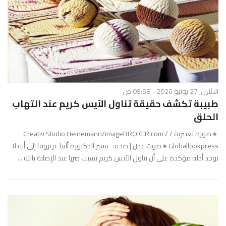
الاثنين, 27 يوليو 2026 - 09:58 ص
طبيبة تكشف حقيقة تناول الآيس كريم عند التهاب
الحلق
🔸صورة تعبيرية / Creativ Studio Heinemann/imageBROKER.com /
Globallookpress🔸صوت عدن | صحة: تشير الدكتورة ألينا عزيزوفا إلى أنه لا
توجد أدلة مؤكدة على أن تناول الآيس كريم يسبب ضررا عند الإصابة بالته ...