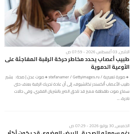
الاثنين, 03 أغسطس 2026 - 07:59 ص
طبيب أعصاب يحدد مخاطر حركة الرقبة المفاجئة على
الأوعية الدموية
🔸صورة تعبيرية / stefanamer / Gettyimages.ru🔸صوت عدن | صحة: يشير
طبيب الأعصاب ألكسندر تكاتشيوف، إلى أن عادة تحريك الرقبة بعنف حتى
سماع صوت طقطقة مميز قد تلحق الضرر بالشريان الفقري، وفي حالات
نادرة، ...
الخميس, 30 يوليو 2026 - 07:29 ص
رغم سمعته الصحية.. البيض العضوي قد يكون أكثر