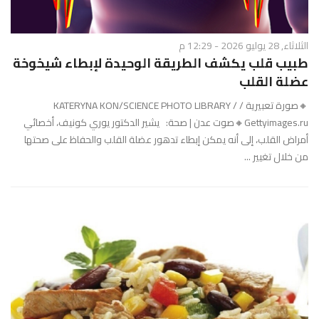
الثلاثاء, 28 يوليو 2026 - 12:29 م
طبيب قلب يكشف الطريقة الوحيدة لإبطاء شيخوخة
عضلة القلب
🔸صورة تعبيرية / KATERYNA KON/SCIENCE PHOTO LIBRARY /
Gettyimages.ru🔸صوت عدن | صحة: يشير الدكتور يوري كونيف، أخصائي
أمراض القلب، إلى أنه يمكن إبطاء تدهور عضلة القلب والحفاظ على صحتها
من خلال تغيير ...