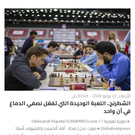
الأربعاء, 22 يوليو 2026 - 07:49 ص
الشطرنج.. اللعبة الوحيدة التي تفعّل نصفي الدماغ
في آن واحد
🔸صورة تعبيرية / Oleksandr Rupeta/ZUMAPRESS.com /
Globallookpress🔸صوت عدن | صحة: أفاد ألكسندر تكاتشيوف، أستاذ