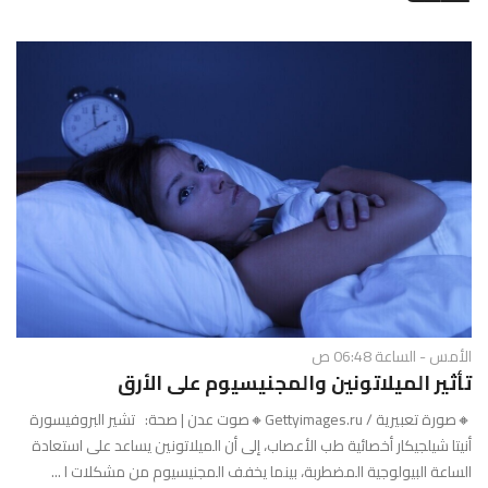
g
l
e
N
a
v
i
g
a
t
i
o
n
الأمس - الساعة 06:48 ص
تأثير الميلاتونين والمجنيسيوم على الأرق
🔸صورة تعبيرية / Gettyimages.ru🔸صوت عدن | صحة: تشير البروفيسورة
أنيتا شيلجيكار أخصائية طب الأعصاب، إلى أن الميلاتونين يساعد على استعادة
الساعة البيولوجية المضطربة، بينما يخفف المجنيسيوم من مشكلات ا ...