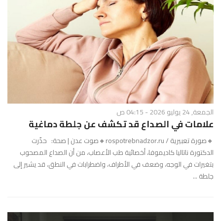
الجمعة, 24 يوليو 2026 - 04:15 ص
علامات في الصداع قد تكشف عن جلطة دماغية
🔸صورة تعبيرية / rospotrebnadzor.ru🔸صوت عدن | صحة: حذّرت
الدكتورة ناتاليا كاديموفا، أخصائية طب الأعصاب، من أن الصداع المصحوب
بتغيرات في الوجه، وضعف في الأطراف، واضطرابات في النطق، قد يشير إلى
جلطة ...