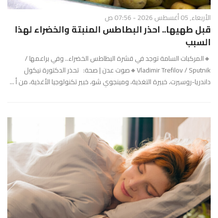
الأربعاء, 05 أغسطس 2026 - 07:56 ص
قبل طهيها.. احذر البطاطس المنبتة والخضراء لهذا
السبب
🔸المركبات السامة توجد في قشرة البطاطس الخضراء.. وفي براعمها /
Vladimir Trefilov / Sputnik🔸صوت عدن | صحة: تحذر الدكتورة نيكول
داندريا-روسيرت، خبيرة التغذية، ومينجوي شو، خبير تكنولوجيا الأغذية، من أ ...