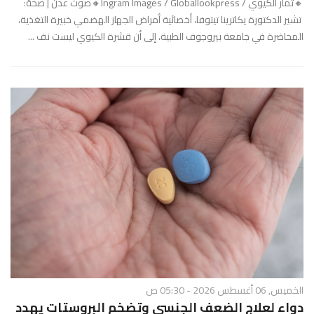
🔸ثمار الكيوي / Ingram Images / Globallookpress🔸صوت عدن | صحة:
تشير الدكتورة يكاترينا تيتوفا، أخصائية أمراض الجهاز الهضمي خبيرة التغذية،
المحاضرة في جامعة بيروجوف الطبية، إلى أن قشرة الكيوي ليست نف ...
الخميس, 06 أغسطس 2026 - 05:30 ص
دواء لعلاج الضعف الجنسي وتضخم البروستات يهدد