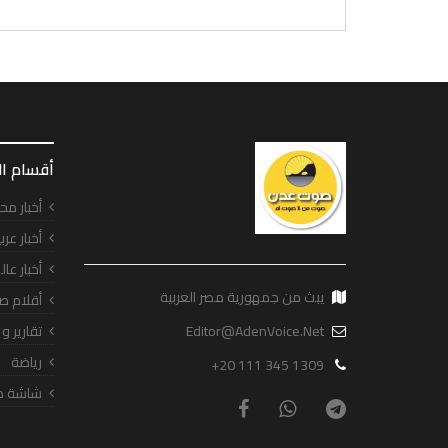
أقسام ا
أخبار مح
أخبار عرب
أخبار عال
يبث من جمهورية مصر العربية
أقلام ص
Editor@AdenVoice.Net
تقارير و
رياضة
+20 111 345 1309
شاشة ص