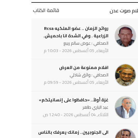
قائمة الكتاب
لام صوت عدن
روائح الزمان .. عضو الملكيه Rcsa
الزراعية . وفي الشدة انا باحميش.
الصحافي : عوض سالم ربيع
الأربعاء, 05 أغسطس 2026 - 10:03 م
افلام ممنوعة من العرض
الصحافي : واثق شاذلي
الأربعاء, 05 أغسطس 2026 - 09:59 م
غزة أولاً.. «حافظوا على إنسانيتكم»
عبد الباري طاهر
الثلاثاء, 04 أغسطس 2026 - 12:40 ص
الى الجنوبيين.. زمانك يعرفك بالناس