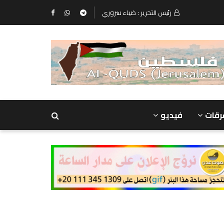
رئيس التحرير : ضياء سروري
رقات
فيديو