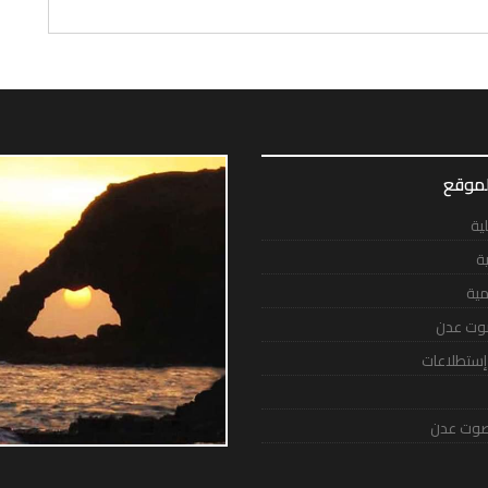
لموقع
لية
ية
مية
وت عدن
 إستطلاعات
وت عدن