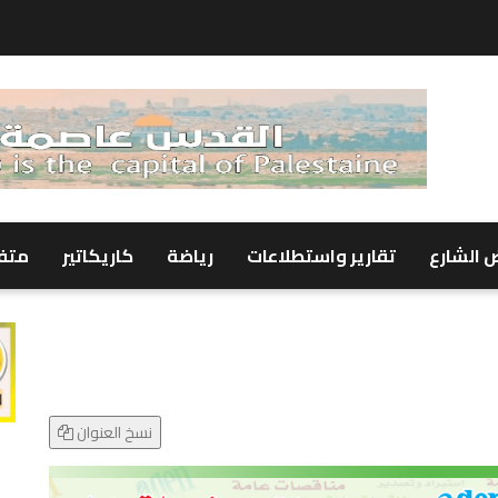
 الشارع
تقارير واستطلاعات
رياضة
كاريكاتير
متف
نسخ العنوان