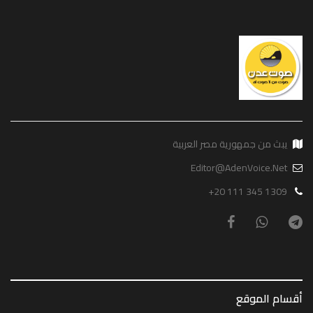
يبث من جمهورية مصر العربية
Editor@AdenVoice.Net
+20 111 345 1309
أقسام الموقع