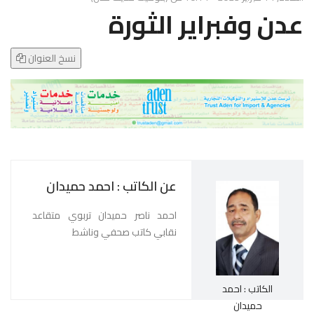
g
عدن وفبراير الثورة
l
e
N
نسخ العنوان
a
v
i
g
a
t
i
عن الكاتب : احمد حميدان
o
n
احمد ناصر حميدان تربوي متقاعد
نقابي كاتب صحفي وناشط
الكاتب : احمد
حميدان