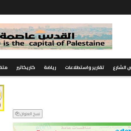
 الشارع
تقارير واستطلاعات
رياضة
كاريكاتير
متف
نسخ العنوان