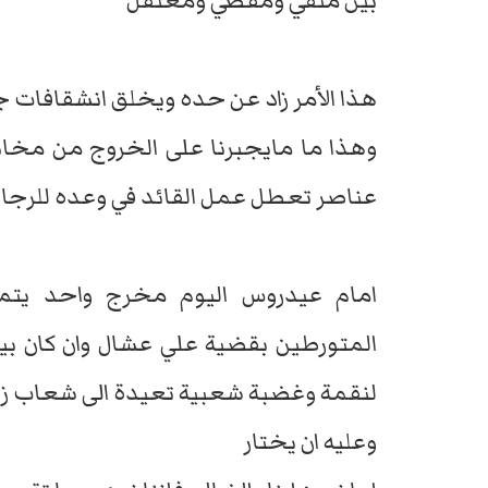
بين منفي ومقصي ومعتقل
هذا الأمر زاد عن حده ويخلق انشقافات جنوبية جنوب
وهذا ما مايجبرنا على الخروج من مخاب
عناصر تعطل عمل القائد في وعده للرجال 
امام عيدروس اليوم مخرج واحد يتم
المتورطين بقضية علي عشال وان كان بين
لنقمة وغضبة شعبية تعيدة الى شعاب زب
وعليه ان يختار