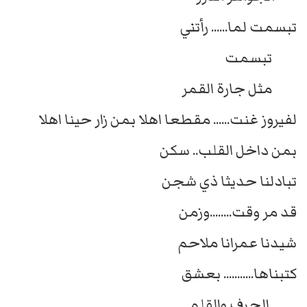
تبسمت لما...... رأتني
تبسمت
مثل جارة القمر
لفيروز غنت...... مقطعا اهلا بمن زار حينا اهلا
بمن داخل القلب.. سكن
تبادلنا حديثا ذي شجن
قد مر وقت........وزمن
شيدنا عمرانا ملاحم
كتبناها........... بعشق
الحرف والقلم