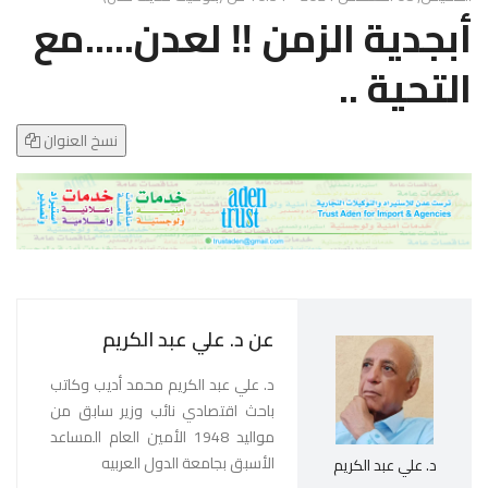
g
أبجدية الزمن ‼️ لعدن.....مع
l
e
التحية ..
N
a
v
نسخ العنوان
i
g
a
t
i
o
n
عن د. علي عبد الكريم
د. علي عبد الكريم محمد أديب وكاتب
باحث اقتصادي نائب وزير سابق من
مواليد 1948 الأمين العام المساعد
الأسبق بجامعة الدول العربيه
د. علي عبد الكريم