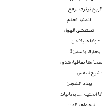
الريح ترفرف ترفع
للدنيا العلم
تستنشق الهواء
هواءا عليلا من
بحارك يا عدن‼️
سماءها صافية هدوء
يشرح النفس
يبدد الشجن
انا المتيم....... بغاليات
الجواهر الدرر