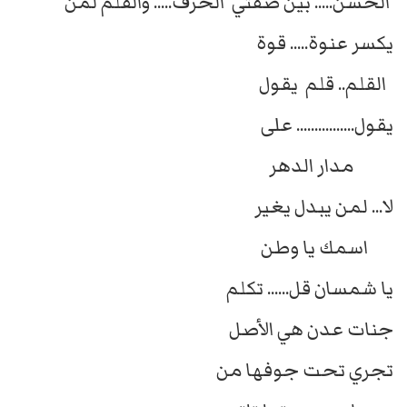
الحسن..... بين ضفتي الحرف..... والقلم لمن
يكسر عنوة..... قوة
القلم.. قلم يقول
يقول................ على
مدار الدهر
لا... لمن يبدل يغير
اسمك يا وطن
يا شمسان قل...... تكلم
جنات عدن هي الأصل
تجري تحت جوفها من