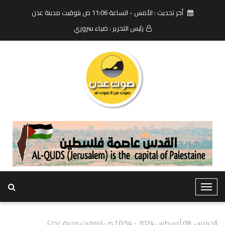
أخر تحديث : الأمس - الساعة 11:06 ص بتوقيت مدينة عدن
رئيس التحرير : ضياء سروري
T
o
g
الخميس, 08 أغسطس 2024 - 10:54 ص (بتوقيت مدينة عدن)