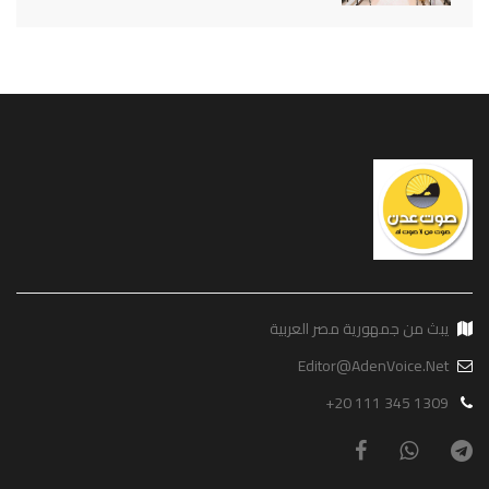
يبث من جمهورية مصر العربية
Editor@AdenVoice.Net
+20 111 345 1309