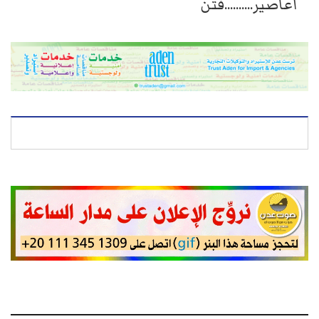
أعاصير..........فتن