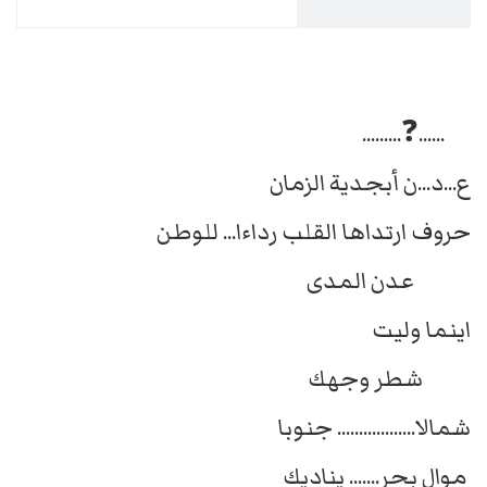
......❓.........
ع...د...ن أبجدية الزمان
حروف ارتداها القلب رداءا... للوطن
عدن المدى
اينما وليت
شطر وجهك
شمالا.................. جنوبا
موال بحر....... يناديك