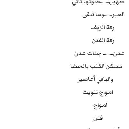
صهيل........صوتها تاتي
العبر.......وما تبقى
زفة الزيف
زفة الفتن
عدن......... جنات عدن
مسكن القلب بالحشا
والباقي أعاصير
امواج تلويث
امواج
فتن