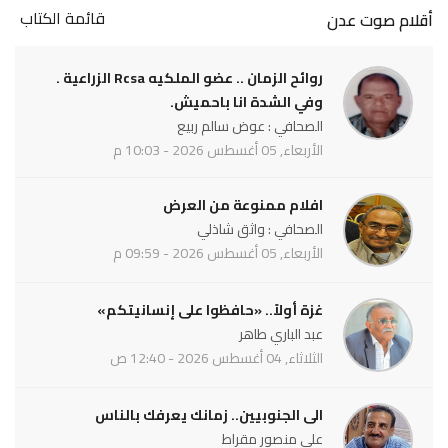
قائمة الكتاب
أقلام صوت عدن
روائح الزمان .. عضو الملكيه Rcsa الزراعية .
وفي الشدة انا باحميش.
الصحافي : عوض سالم ربيع
الأربعاء, 05 أغسطس 2026 - 10:03 م
افلام ممنوعة من العرض
الصحافي : واثق شاذلي
الأربعاء, 05 أغسطس 2026 - 09:59 م
غزة أولاً.. «حافظوا على إنسانيتكم»
عبد الباري طاهر
الثلاثاء, 04 أغسطس 2026 - 12:40 ص
الى الجنوبيين.. زمانك يعرفك بالناس
علي منصور مقراط