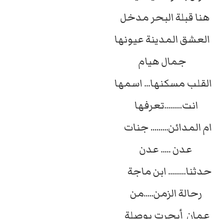
هنا قبلة البحر مدخل
العشق المدينة عيونها
جمال هيام
القلب مسكنها... اسمها
انت.........تعرفها
ام المدائن......... جنات
عدن ..... عدن
حدثنا......... ابن ماجة
رحالة الزمن.....من
عمان أبحرت بوصلة