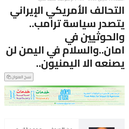
g
التحالف الأمريكي الإيراني
l
e
يتصدر سياسة ترامب..
N
a
والحوثيين في
v
i
امان..والسلام في اليمن لن
g
a
يصنعه الا اليمنيون..
t
i
o
نسخ العنوان
n