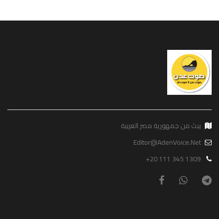
يبث من جمهورية مصر العربية
Editor@AdenVoice.Net
+20 111 345 1309