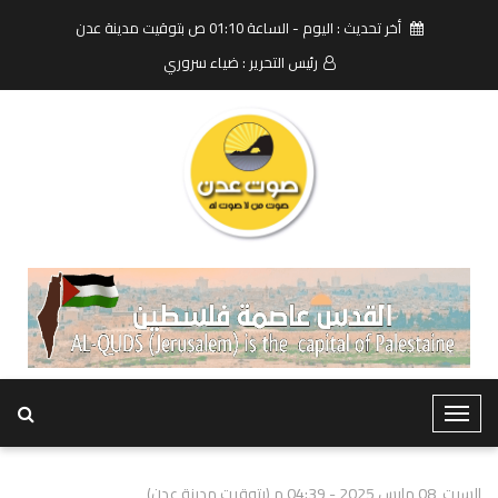
أخر تحديث : اليوم - الساعة 01:10 ص بتوقيت مدينة عدن
رئيس التحرير : ضياء سروري
T
o
g
السبت, 08 مارس 2025 - 04:39 م (بتوقيت مدينة عدن)