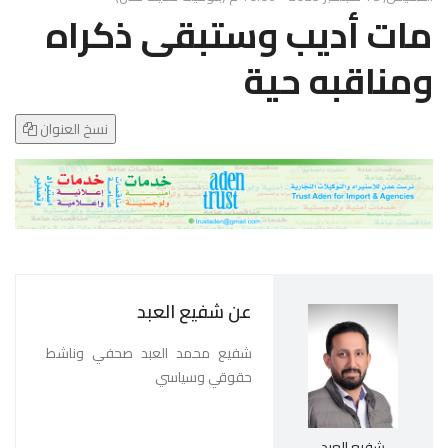
g
مات أديب وستبقى ذكراه
l
e
ومناقبه حية
N
a
v
نسخ العنوان
i
g
a
t
i
o
n
عن شفيع العبد
شفيع محمد العبد صحفي وناشط
حقوقي وسياسي
شفيع العبد