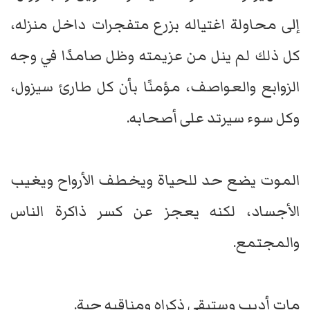
إلى محاولة اغتياله بزرع متفجرات داخل منزله،
كل ذلك لم ينل من عزيمته وظل صامدًا في وجه
الزوابع والعواصف، مؤمنًا بأن كل طارئ سيزول،
وكل سوء سيرتد على أصحابه.
الموت يضع حد للحياة ويخطف الأرواح ويغيب
الأجساد، لكنه يعجز عن كسر ذاكرة الناس
والمجتمع.
مات أديب وستبقى ذكراه ومناقبه حية.