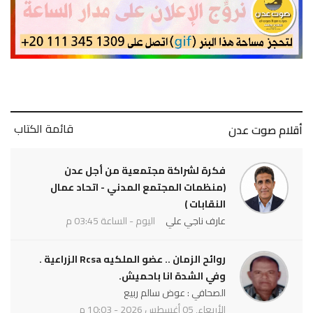
قائمة الكتاب
أقلام صوت عدن
فكرة لشراكة مجتمعية من أجل عدن
(منظمات المجتمع المدني - اتحاد عمال
النقابات )
عارف ناجي علي
اليوم - الساعة 03:45 م
روائح الزمان .. عضو الملكيه Rcsa الزراعية .
وفي الشدة انا باحميش.
الصحافي : عوض سالم ربيع
الأربعاء, 05 أغسطس 2026 - 10:03 م