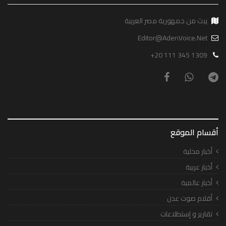
يبث من جمهورية مصر العربية
Editor@AdenVoice.Net
+20 111 345 1309
أقسام الموقع
أخبار محلية
أخبار عربية
أخبار عالمية
أقلام صوت عدن
تقارير و إستطلاعات