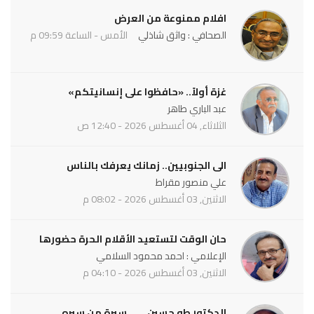
افلام ممنوعة من العرض
الصحافي : واثق شاذلي
الأمس - الساعة 09:59 م
غزة أولاً.. «حافظوا على إنسانيتكم»
عبد الباري طاهر
الثلاثاء, 04 أغسطس 2026 - 12:40 ص
الى الجنوبيين.. زمانك يعرفك بالناس
علي منصور مقراط
الاثنين, 03 أغسطس 2026 - 08:02 م
حان الوقت لتستعيد الأقلام الحرة حضورها
الإعلامي : احمد محمود السلامي
الاثنين, 03 أغسطس 2026 - 04:10 م
الدكتور طه حسين ... .. سيرة من سيره .