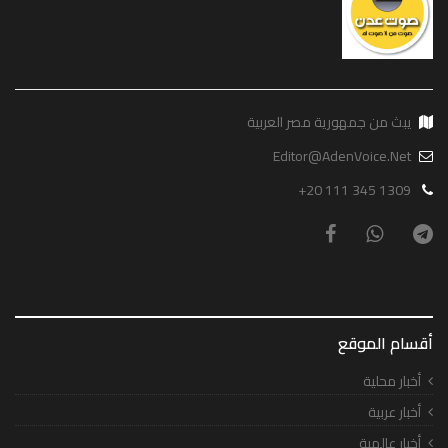
يبث من جمهورية مصر العربية
Editor@AdenVoice.Net
+20 111 345 1309
أقسام الموقع
أخبار محلية
أخبار عربية
أخبار عالمية