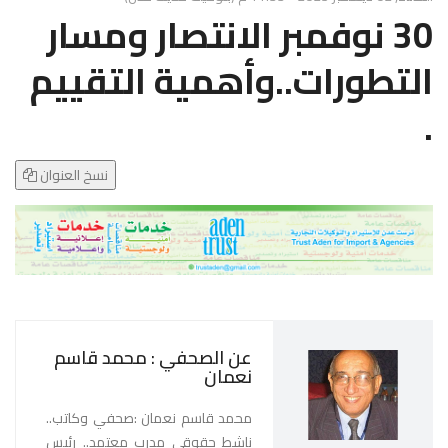
g
​30 نوفمبر الانتصار ومسار
l
e
التطورات..وأهمية التقييم
N
a
.
v
i
g
نسخ العنوان
a
t
i
o
n
عن الصحفي : محمد قاسم
نعمان
محمد قاسم نعمان :صحفي وكاتب..
ناشط حقوقي مدرب معتمد.. رئيس