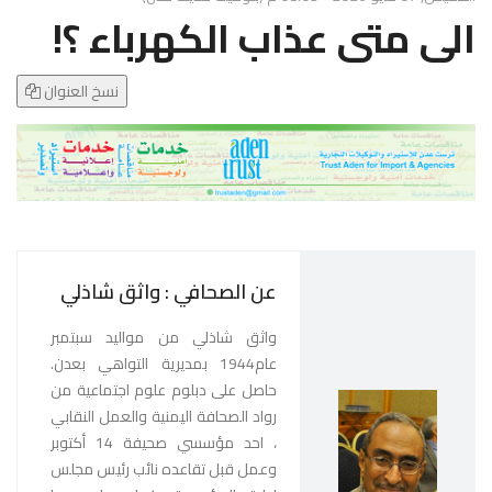
g
الى متى عذاب الكهرباء ؟!
l
e
N
نسخ العنوان
a
v
i
g
a
t
i
عن الصحافي : واثق شاذلي
o
n
واثق شاذلي من مواليد سبتمبر
عام1944 بمديرية التواهي بعدن.
حاصل على دبلوم علوم اجتماعية من
رواد الصحافة اليمنية والعمل النقابي
، احد مؤسسي صحيفة 14 أكتوبر
وعمل قبل تقاعده نائب رئيس مجلس