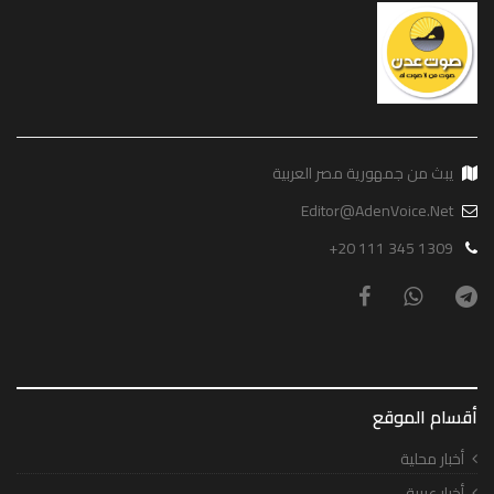
يبث من جمهورية مصر العربية
Editor@AdenVoice.Net
+20 111 345 1309
أقسام الموقع
أخبار محلية
أخبار عربية