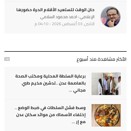
حان الوقت لتستعيد الأقلام الحرة حضورها
الإعلامي : احمد محمود السلامي
الاثنين, 03 أغسطس 2026 - 04:10 م
الأكثر مشاهدة مند أسبوع
برعاية السلطة المحلية ومكتب الصحة
بالعاصمة عدن ..تدشين مخيم طبي
مجاني ...
وسط فشل السلطات في ضبط الوضع ..
إختفاء الأسماك من موائد سكان عدن
مع إر ...