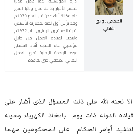
ادارة المؤسسة، كما عمل مديرا
لقسم الأخبار باذاعة عدن ونائبا لمدير
عام وكالة أنباء عدن في العام 1979م
الصحافي : واثق
وقد ترأس أول لجنة تحضيرية لتأسيس
شاذلي
نقابة الصحفيين اليمنيين عام 1972م
وانتخب لقيادة العمل من خلال
مؤتمري عام النقابة أثناء التشطير
وبعد الوحدة اليمنية تفرغ للعمل
النقابي الصحفي حتى تقاعده
الا لعنه الله على ذلك المسؤل الذي أشار على
قياده الدوله ذات يوم باتخاذ الكهرباء وسيله
لتنفيد أوامر الحكام على المحكومين مهما