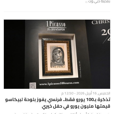
بمدينة دبي.وث ...
الخميس, 16 أبريل 2026 - 12:50 م
تذكرة بـ100 يورو فقط.. فرنسي يفوز بلوحة لبيكاسو
قيمتها مليون يورو في حفل خيري