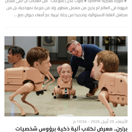
🔸صورة تعبيرية Sputnik🔸صوت عدن | منوعات: من العجائب أن أغلى فنجان
قهوة في العالم لم يخرج من معمل متطور، ولا من مزرعة نموذجية، بل من
مجاهل الغابة الاستوائية، وتحديدا من رحلة غريبة عبر أمعاء حيوان صغ ...
الأربعاء, 29 أبريل 2026 - 10:54 م
برلين.. معرض لكلاب آلية ذكية برؤوس شخصيات