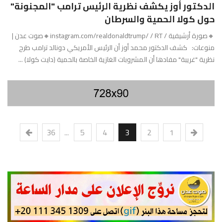
الدكتور أوز يكشف نظرية الرئيس ترامب "المجنونة"
حول كولا الحمية والسرطان
🔸صورة أرشيفية / instagram.com/realdonaldtrump/ / RT🔸صوت عدن |
منوعات: كشف الدكتور محمد أوز أن الرئيس الأمريكي دونالد ترامب طرح
نظرية "غريبة" مفادها أن المشروبات الغازية الخاصة بالحمية (دايت كولا) ...
36
...
5
4
3
2
1