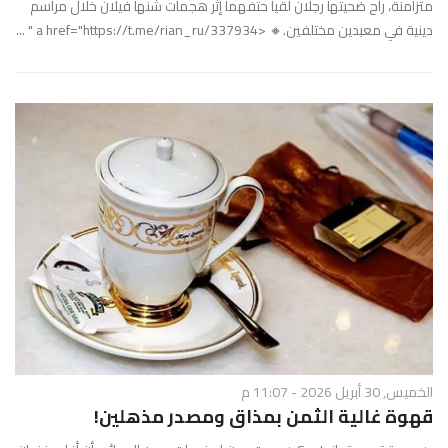
متزامنة، راح ضحيتها رجلان لقيا حتفهما إثر هجمات شنها فيلان خلال مراسم
دينية في معبدين مختلفين.🔸 <a href="https://t.me/rian_ru/337934 " ...
الخميس, 30 أبريل 2026 - 11:07 م
قهوة غالية الثمن بمذاق ومصدر مذهلين!