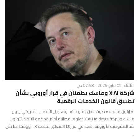
الثلاثاء, 05 مايو 2026 - 07:58 ص
شركة X.AI وماسك يطعنان في قرار أوروبي بشأن
تطبيق قانون الخدمات الرقمية
🔸إيلون ماسك🔸صوت عدن | منوعات: رفع رجل الأعمال الأمريكي إيلون
ماسك وشركة X.AI Holdings دعاوى قضائية أمام محكمة الاتحاد الأوروبي
ضد المفوضية الأوروبية، طعنا في قرارها المتعلق بمنصة X. ووفقا لما نش
...