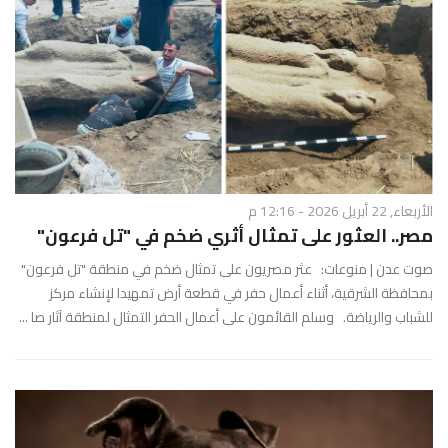
الأربعاء, 22 أبريل 2026 - 12:16 م
مصر.. العثور على تمثال أثري ضخم في "تل فرعون"
صوت عدن | منوعات: عثر مصريون على تمثال ضخم في منطقة "تل فرعون"
بمحافظة الشرقية، أثناء أعمال حفر في قطعة أرض تمهيدا لإنشاء مركز
للشباب والرياضة. وسلم القائمون على أعمال الحفر التمثال لمنطقة آثار صا ...