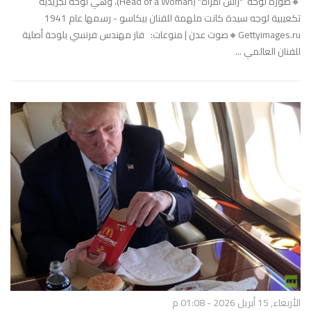
🔸صورة لوحة "رأس امرأة" (Head of a Woman)، وهي لوحة تجريدية
تكعيبية لوجه سيدة كانت ملهمة للفنان بيكاسو - رسمها عام 1941
Gettyimages.ru🔸صوت عدن | منوعات: فاز مهندس فرنسي بلوحة أصلية
للفنان العالمي ...
الأربعاء, 15 أبريل 2026 - 01:08 م