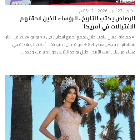
الاثنين, 27 أبريل 2026 - 06:12 م
الرصاص يكتب التاريخ.. الرؤساء الذين لاحقتهم
الاغتيالات في أمريكا
🔸محاولة اغتيال ترامب خلال تجمع تجمع انتخابي في 13 يوليو 2024 في باتلر،
بنسلفانيا. / Gettyimages.ru🔸صوت عدن | منوعات: أعادت الرصاصات في
عشاء مراسلي البيت الأبيض خلال تواجد الرئيس دونالد ترامب وعدد ...