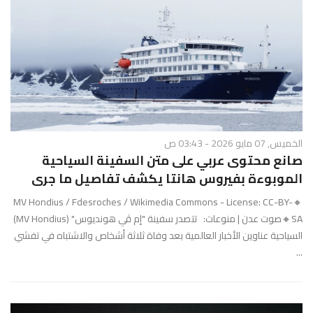
الخميس, 07 مايو 2026 - 03:43 ص
صانع محتوى عربي على متن السفينة السياحية
الموبوءة بفيروس هانتا يكشف تفاصيل ما جرى
🔸MV Hondius / Fdesroches / Wikimedia Commons - License: CC-BY-
SA🔸صوت عدن | منوعات: تتصدر سفينة "إم ڤي هونديوس" (MV Hondius)
السياحية عناوين الأخبار العالمية بعد وفاة ثلاثة أشخاص والاشتباه في تفشي
...