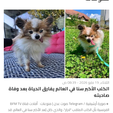
g
l
e
N
a
v
i
g
a
t
i
o
n
الثلاثاء, 19 مايو 2026 - 08:39 ص
الكلب الأكبر سنا في العالم يفارق الحياة بعد وفاة
صاحبته
🔸صورة أرشيفية / Telegram صوت عدن | منوعات: أفادت قناة BFM TV
الفرنسية بأن الكلب الملقب "لازار"، والذي كان يُعد الأكبر سنا في العالم، قد