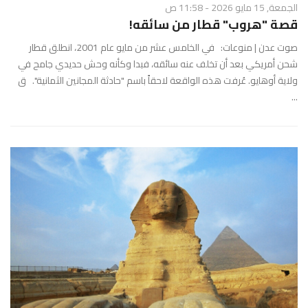
الجمعة, 15 مايو 2026 - 11:58 ص
قصة "هروب" قطار من سائقه!
صوت عدن | منوعات: في الخامس عشر من مايو عام 2001، انطلق قطار
شحن أمريكي بعد أن تخلف عنه سائقه، فبدا وكأنه وحش حديدي جامح في
ولاية أوهايو. عُرفت هذه الواقعة لاحقاً باسم "حادثة المجانين الثمانية". ق
...