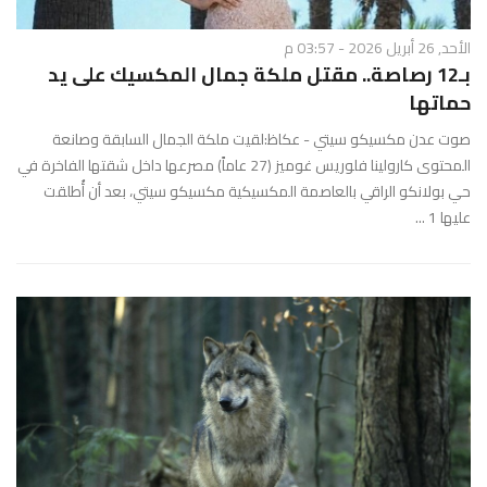
الأحد, 26 أبريل 2026 - 03:57 م
بـ12 رصاصة.. مقتل ملكة جمال المكسيك على يد
حماتها
صوت عدن مكسيكو سيتي - عكاظ:لقيت ملكة الجمال السابقة وصانعة
المحتوى كارولينا فلوريس غوميز (27 عاماً) مصرعها داخل شقتها الفاخرة في
حي بولانكو الراقي بالعاصمة المكسيكية مكسيكو سيتي، بعد أن أُطلقت
عليها 1 ...