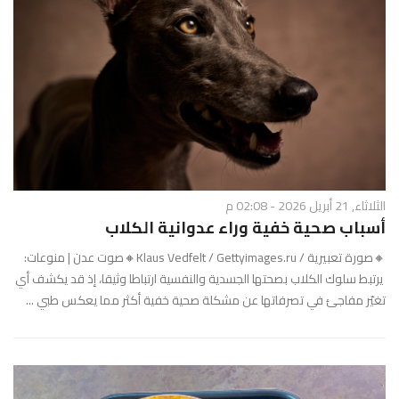
الثلاثاء, 21 أبريل 2026 - 02:08 م
أسباب صحية خفية وراء عدوانية الكلاب
🔸صورة تعبيرية / Klaus Vedfelt / Gettyimages.ru🔸صوت عدن | منوعات:
يرتبط سلوك الكلاب بصحتها الجسدية والنفسية ارتباطا وثيقا، إذ قد يكشف أي
تغيّر مفاجئ في تصرفاتها عن مشكلة صحية خفية أكثر مما يعكس طبي ...