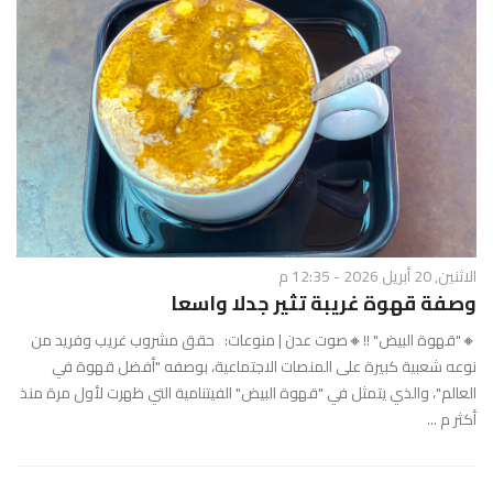
الاثنين, 20 أبريل 2026 - 12:35 م
وصفة قهوة غريبة تثير جدلا واسعا
🔸"قهوة البيض" !!🔸صوت عدن | منوعات: حقق مشروب غريب وفريد من
نوعه شعبية كبيرة على المنصات الاجتماعية، بوصفه "أفضل قهوة في
العالم"، والذي يتمثل في "قهوة البيض" الفيتنامية التي ظهرت ﻷول مرة منذ
أكثر م ...