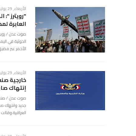
الأربعاء, 29 يوليو 2026 - 07:14 م
"رويترز ":
العابرة لم
صوت عدن / رويتر
الحوثية في اليم
الأحمر عبر مضيق
الأربعاء, 29 يوليو 2026 - 07:13 م
خارجية صنع
إنتهاك صار
صوت عدن / صنعاء
جديد وانتهاك صا
العراقية.وقالت وز