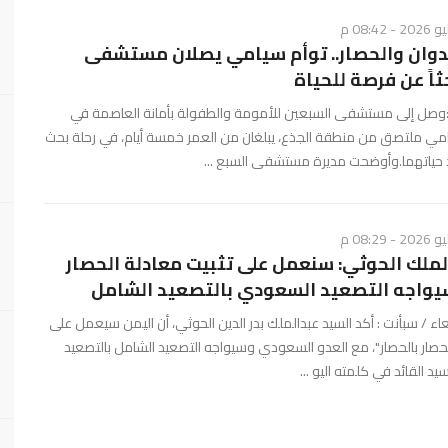
دوان والحصار.. توأم سيامي يصلان مستشفى
اً عن فرصة للحياة
:وصل إلى مستشفى السبعين للأمومة والطفولة بأمانة العاصمة في
امي ملتصق من منطقة الجذع، يبلغان من العمر خمسة أيام، في رحلة بحث
 حياتهما.وأوضحت مديرة مستشفى السبع ...
لملك الحوثي: سنعمل على تثبيت معادلة الحصار
يواجه التصعيد السعودي بالتصعيد الشامل
 / سبأنت : أكد السيد عبدالملك بدر الدين الحوثي، أن اليمن سيعمل على
لحصار بالحصار"، مع العدو السعودي وسيواجه التصعيد الشامل بالتصعيد
د القائد في كلمته اليو ...