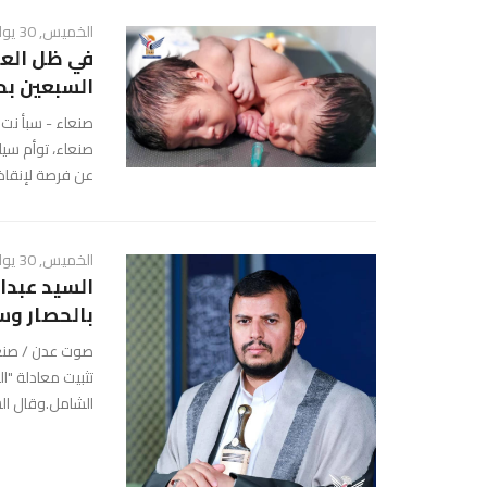
الخميس, 30 يوليو 2026 - 08:42 م
في ظل الع
السبعين بحث
صنعاء - سبأ نت
صنعاء، توأم سي
عن فرصة لإنقاذ
الخميس, 30 يوليو 2026 - 08:29 م
السيد عبدا
بالحصار وس
صوت عدن / صنعاء
تثبيت معادلة "ا
الشامل.وقال السي