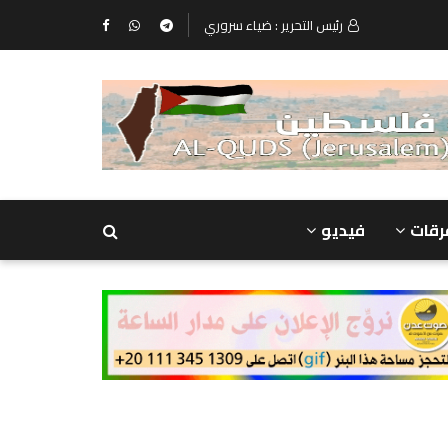
رئيس التحرير : ضياء سروري
رقات
فيديو