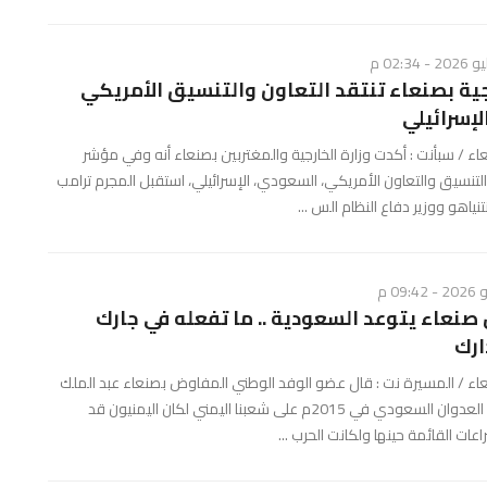
رجية بصنعاء تنتقد التعاون والتنسيق الأمريكي
إسرائيلي
 / سبأنت : أكدت وزارة الخارجية والمغتربين بصنعاء أنه وفي مؤشر
نسيق والتعاون الأمريكي، السعودي، الإسرائيلي، استقبل المجرم ترامب
تنياهو ووزير دفاع النظام الس ...
صنعاء يتوعد السعودية .. ما تفعله في جارك
ارك
ء / المسيرة نت : قال عضو الوفد الوطني المفاوض بصنعاء عبد الملك
العجري، أنه لولا العدوان السعودي في 2015م على شعبنا اليمني لكان اليمنيون قد
عات القائمة حينها ولكانت الحرب ...