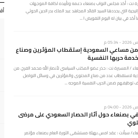
ة نت : أكد مجلس النواب بصنعاء دعمه وتأييده لكافة الموجهات
أق
يجية التي يحددها السيد القائد المجاهد عبد الملك بدر الدين الحوثي
أكد في بيان له اليوم التفويض ا ...
 من مساعي السعودية إستقطاب المؤثرين وصناع
دمة حربها النفسية
 / المسيرة نت : حذر عضو المكتب السياسي لأنصار الله محمد الفرح، من
 لاستقطاب عدد من صناع المحتوى والمؤثرين في وسائل التواصل
ف توظيفهم ضمن الحرب النفسية الموجه ...
 بصنعاء حول آثار الحصار السعودي على مرضى
لوي
ء/ سبأنت : عقد امس بهيئة مستشفى الثورة العام بصنعاء مؤتمر