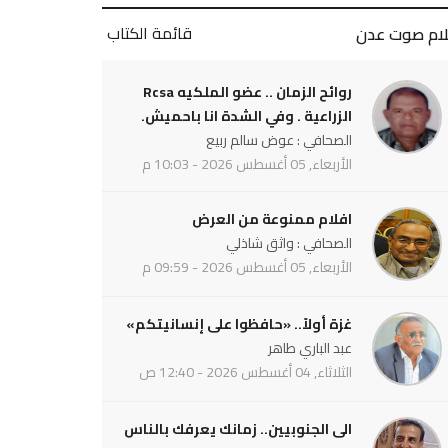
قائمة الكتاب
لام صوت عدن
روائح الزمان .. عضو الملكيه Rcsa
الزراعية . وفي الشدة انا باحميش.
الصحافي : عوض سالم ربيع
الأربعاء, 05 أغسطس 2026 - 10:03 م
افلام ممنوعة من العرض
الصحافي : واثق شاذلي
الأربعاء, 05 أغسطس 2026 - 09:59 م
غزة أولاً.. «حافظوا على إنسانيتكم»
عبد الباري طاهر
الثلاثاء, 04 أغسطس 2026 - 12:40 ص
الى الجنوبيين.. زمانك يعرفك بالناس