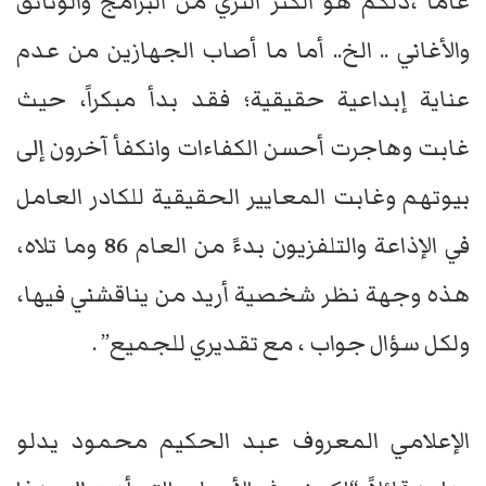
عاماً ،ذلكم هو الكنز الثري من البرامج والوثائق
والأغاني .. الخ.. أما ما أصاب الجهازين من عدم
عناية إبداعية حقيقية؛ فقد بدأ مبكراً، حيث
غابت وهاجرت أحسن الكفاءات وانكفأ آخرون إلى
بيوتهم وغابت المعايير الحقيقية للكادر العامل
في الإذاعة والتلفزيون بدءً من العام 86 وما تلاه،
هذه وجهة نظر شخصية أريد من يناقشني فيها،
ولكل سؤال جواب ، مع تقديري للجميع” .
الإعلامي المعروف عبد الحكيم محمود يدلو