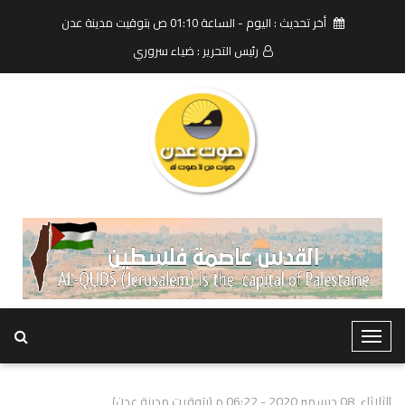
أخر تحديث : اليوم - الساعة 01:10 ص بتوقيت مدينة عدن
رئيس التحرير : ضياء سروري
T
o
g
الثلاثاء, 08 ديسمبر 2020 - 06:22 م (بتوقيت مدينة عدن)