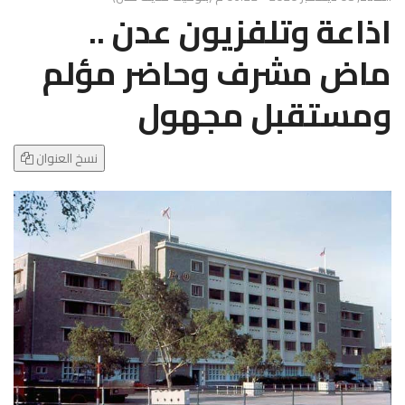
g
اذاعة وتلفزيون عدن ..
l
e
ماض مشرف وحاضر مؤلم
N
a
ومستقبل مجهول
v
i
g
نسخ العنوان
a
t
i
o
n