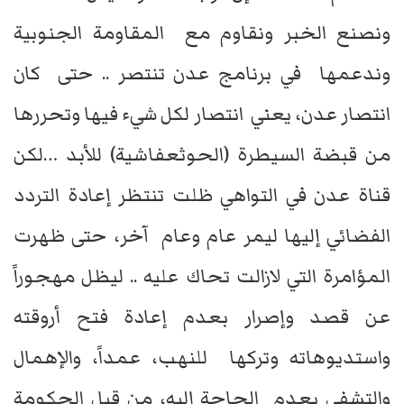
ونصنع الخبر ونقاوم مع المقاومة الجنوبية
وندعمها في برنامج عدن تنتصر .. حتى كان
انتصار عدن، يعني انتصار لكل شيء فيها وتحررها
من قبضة السيطرة (الحوثعفاشية) للأبد …لكن
قناة عدن في التواهي ظلت تنتظر إعادة التردد
الفضائي إليها ليمر عام وعام آخر، حتى ظهرت
المؤامرة التي لازالت تحاك عليه .. ليظل مهجوراً
عن قصد وإصرار بعدم إعادة فتح أروقته
واستديوهاته وتركها للنهب، عمداً، والإهمال
والتشفي بعدم الحاجة إليه، من قبل الحكومة