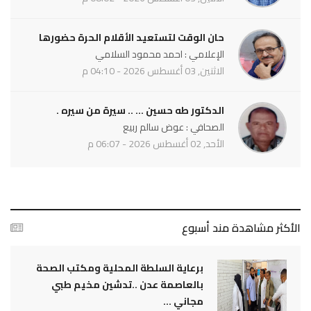
حان الوقت لتستعيد الأقلام الحرة حضورها
الإعلامي : احمد محمود السلامي
الاثنين, 03 أغسطس 2026 - 04:10 م
الدكتور طه حسين ... .. سيرة من سيره .
الصحافي : عوض سالم ربيع
الأحد, 02 أغسطس 2026 - 06:07 م
الأكثر مشاهدة مند أسبوع
برعاية السلطة المحلية ومكتب الصحة
بالعاصمة عدن ..تدشين مخيم طبي
مجاني ...