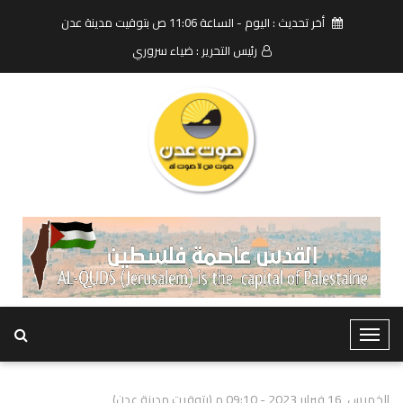
أخر تحديث : اليوم - الساعة 11:06 ص بتوقيت مدينة عدن
رئيس التحرير : ضياء سروري
T
o
g
الخميس, 16 فبراير 2023 - 09:10 م (بتوقيت مدينة عدن)