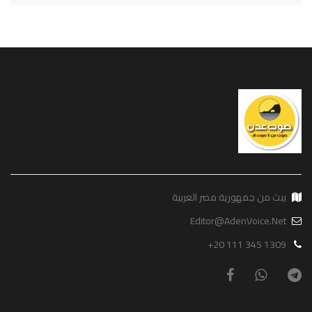
يبث من جمهورية مصر العربية
Editor@AdenVoice.Net
+20 111 345 1309