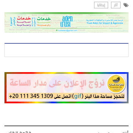
آثار
إيطاليا