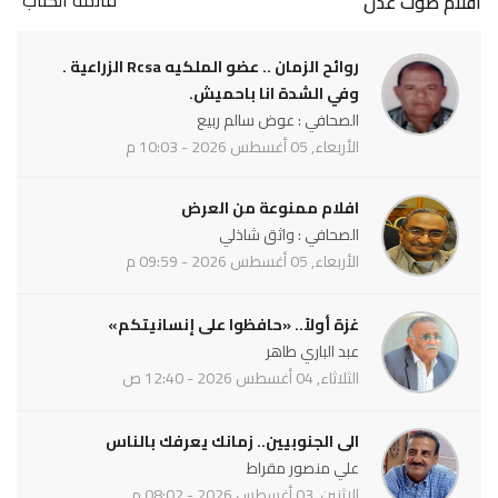
قائمة الكتاب
أقلام صوت عدن
روائح الزمان .. عضو الملكيه Rcsa الزراعية .
وفي الشدة انا باحميش.
الصحافي : عوض سالم ربيع
الأربعاء, 05 أغسطس 2026 - 10:03 م
افلام ممنوعة من العرض
الصحافي : واثق شاذلي
الأربعاء, 05 أغسطس 2026 - 09:59 م
غزة أولاً.. «حافظوا على إنسانيتكم»
عبد الباري طاهر
الثلاثاء, 04 أغسطس 2026 - 12:40 ص
الى الجنوبيين.. زمانك يعرفك بالناس
علي منصور مقراط
الاثنين, 03 أغسطس 2026 - 08:02 م