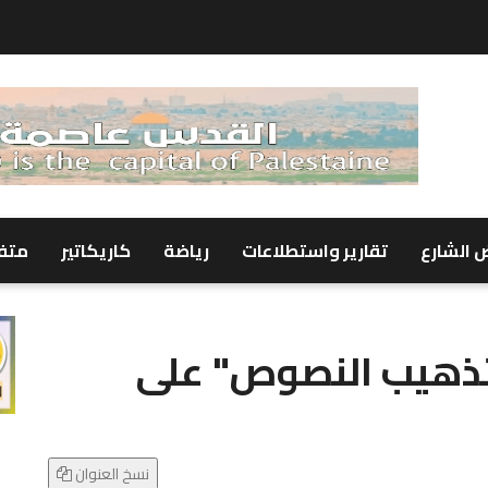
 الشارع
تقارير واستطلاعات
رياضة
كاريكاتير
متف
تذهيب النصوص" على
نسخ العنوان