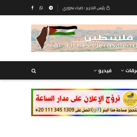
رئيس التحرير : ضياء سروري
رقات
فيديو