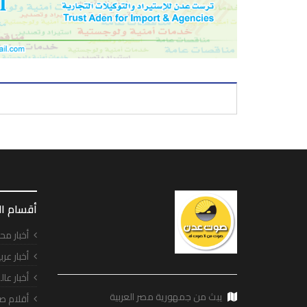
أقسام ا
أخبار مح
أخبار عرب
أخبار عال
يبث من جمهورية مصر العربية
أقلام ص