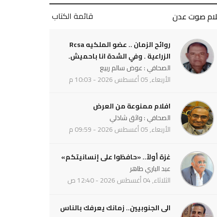
قائمة الكتاب
لام صوت عدن
روائح الزمان .. عضو الملكيه Rcsa
الزراعية . وفي الشدة انا باحميش.
الصحافي : عوض سالم ربيع
الأربعاء, 05 أغسطس 2026 - 10:03 م
افلام ممنوعة من العرض
الصحافي : واثق شاذلي
الأربعاء, 05 أغسطس 2026 - 09:59 م
غزة أولاً.. «حافظوا على إنسانيتكم»
عبد الباري طاهر
الثلاثاء, 04 أغسطس 2026 - 12:40 ص
الى الجنوبيين.. زمانك يعرفك بالناس