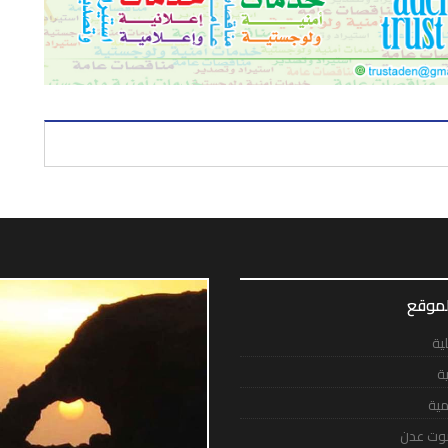
لموقع
لية
ية
مية
وت عدن