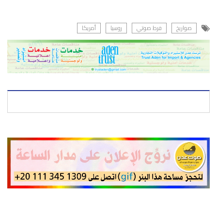
صواريخ
فرط صوتي
روسيا
أمريكا