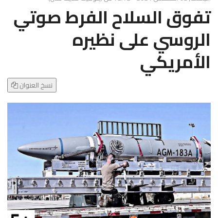
g
تفوق السلاح الفرط صوتي
l
e
الروسي على نظيره
N
a
الأمريكي
v
i
g
نسخ العنوان
a
t
i
o
n