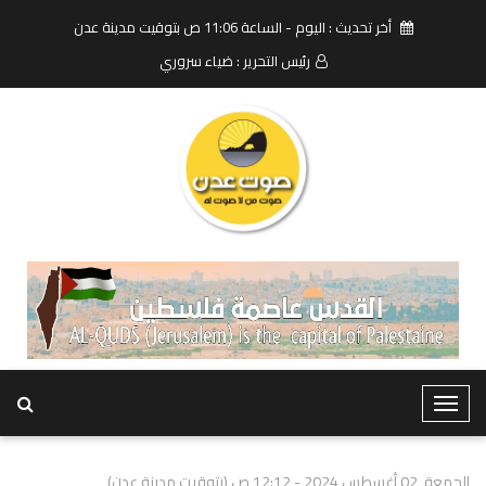
أخر تحديث : اليوم - الساعة 11:06 ص بتوقيت مدينة عدن
رئيس التحرير : ضياء سروري
T
o
g
الجمعة, 02 أغسطس 2024 - 12:12 ص (بتوقيت مدينة عدن)