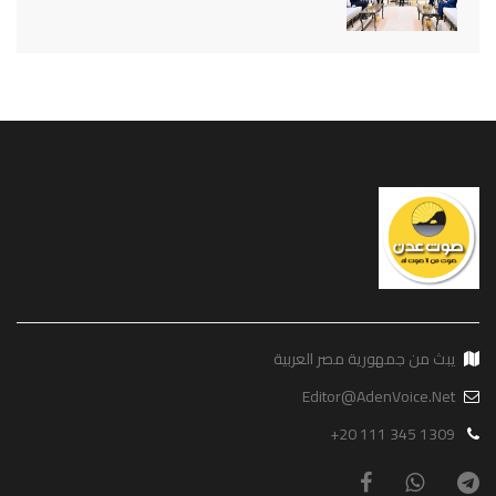
يبث من جمهورية مصر العربية
Editor@AdenVoice.Net
+20 111 345 1309