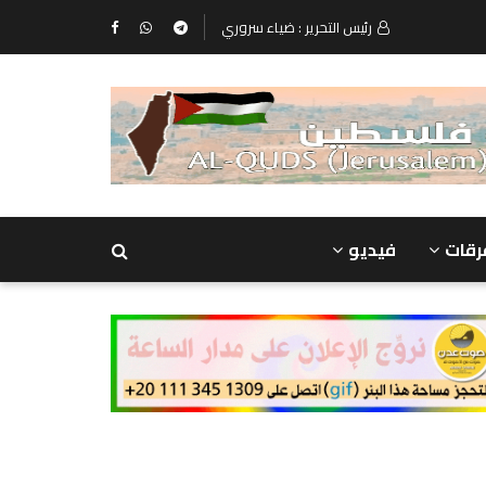
رئيس التحرير : ضياء سروري
رقات
فيديو