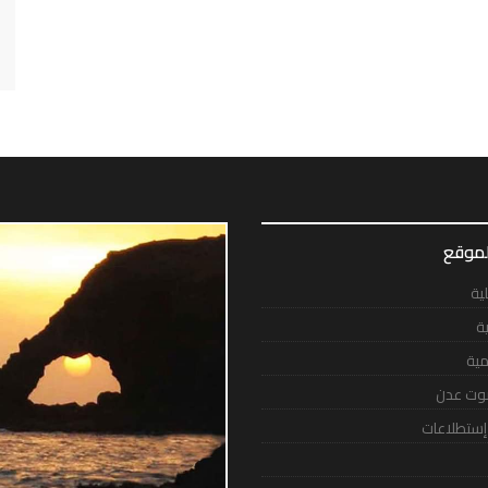
لموقع
لية
ية
مية
وت عدن
 إستطلاعات