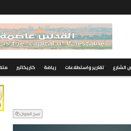
 الشارع
تقارير واستطلاعات
رياضة
كاريكاتير
متف
نسخ العنوان