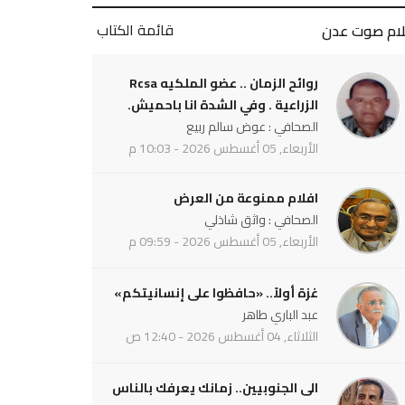
قائمة الكتاب
لام صوت عدن
روائح الزمان .. عضو الملكيه Rcsa
الزراعية . وفي الشدة انا باحميش.
الصحافي : عوض سالم ربيع
الأربعاء, 05 أغسطس 2026 - 10:03 م
افلام ممنوعة من العرض
الصحافي : واثق شاذلي
الأربعاء, 05 أغسطس 2026 - 09:59 م
غزة أولاً.. «حافظوا على إنسانيتكم»
عبد الباري طاهر
الثلاثاء, 04 أغسطس 2026 - 12:40 ص
الى الجنوبيين.. زمانك يعرفك بالناس