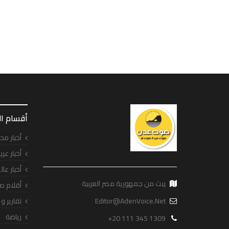
أقسام ا
أخبار مح
أخبار عرب
أخبار عال
يبث من جمهورية مصر العربية
أقلام ص
Editor@AdenVoice.Net
تقارير و
رياضة
+20 111 345 1309