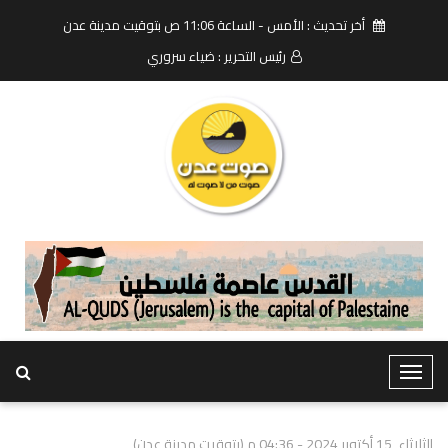
أخر تحديث : الأمس - الساعة 11:06 ص بتوقيت مدينة عدن
رئيس التحرير : ضياء سروري
T
o
g
الثلاثاء, 15 أكتوبر 2024 - 04:36 م (بتوقيت مدينة عدن)