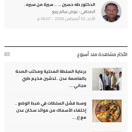
الدكتور طه حسين ... .. سيرة من سيره .
الصحافي : عوض سالم ربيع
الأحد, 02 أغسطس 2026 - 06:07 م
الأكثر مشاهدة مند أسبوع
برعاية السلطة المحلية ومكتب الصحة
بالعاصمة عدن ..تدشين مخيم طبي
مجاني ...
وسط فشل السلطات في ضبط الوضع ..
إختفاء الأسماك من موائد سكان عدن
مع إر ...