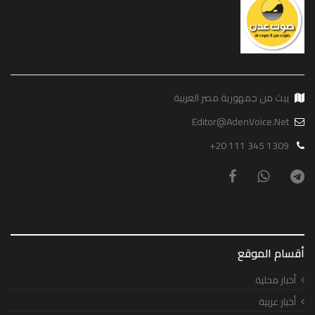
يبث من جمهورية مصر العربية
Editor@AdenVoice.Net
+20 111 345 1309
أقسام الموقع
أخبار محلية
أخبار عربية