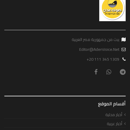
يبث من جمهورية مصر العربية
Editor@AdenVoice.Net
+20 111 345 1309
أقسام الموقع
أخبار محلية
أخبار عربية