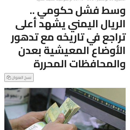
g
وسط فشل حكومي ..
l
e
الريال اليمني يشهد أعلى
N
a
تراجع في تاريخه مع تدهور
v
i
الأوضاع المعيشية بعدن
g
a
والمحافظات المحررة
t
i
o
نسخ العنوان
n