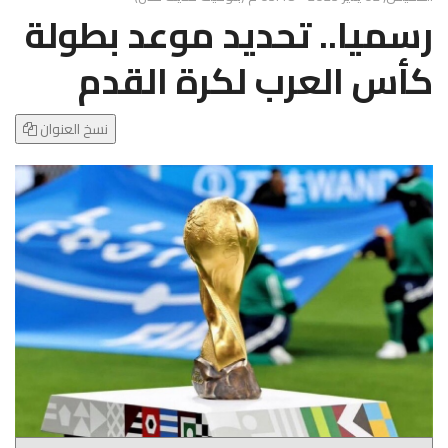
g
رسميا.. تحديد موعد بطولة
l
e
كأس العرب لكرة القدم
N
a
v
نسخ العنوان
i
g
a
t
i
o
n