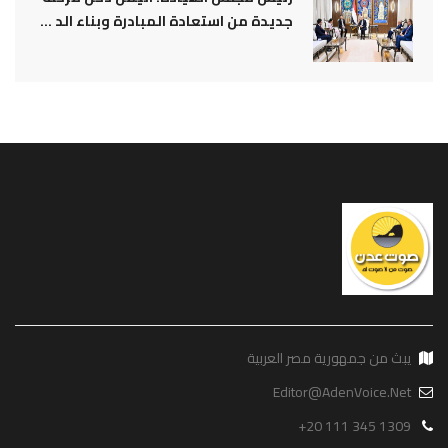
جديدة من استعادة المبادرة وبناء الد ...
يبث من جمهورية مصر العربية
Editor@AdenVoice.Net
+20 111 345 1309