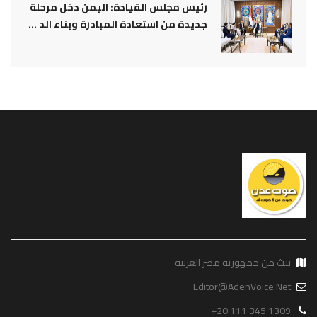
رئيس مجلس القيادة: اليمن دخل مرحلة
جديدة من استعادة المبادرة وبناء الد ...
يبث من جمهورية مصر العربية
Editor@AdenVoice.Net
+20 111 345 1309