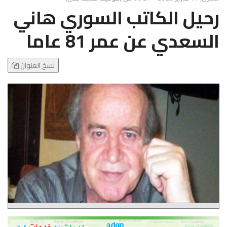
g
رحيل الكاتب السوري هاني
l
e
السعدي عن عمر 81 عاما
N
a
v
نسخ العنوان
i
g
a
t
i
o
n