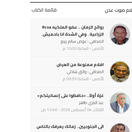
قائمة الكتاب
لام صوت عدن
روائح الزمان .. عضو الملكيه Rcsa
الزراعية . وفي الشدة انا باحميش.
الصحافي : عوض سالم ربيع
الأمس - الساعة 10:03 م
افلام ممنوعة من العرض
الصحافي : واثق شاذلي
الأمس - الساعة 09:59 م
غزة أولاً.. «حافظوا على إنسانيتكم»
عبد الباري طاهر
الثلاثاء, 04 أغسطس 2026 - 12:40 ص
الى الجنوبيين.. زمانك يعرفك بالناس