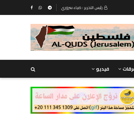
رئيس التحرير : ضياء سروري
رقات
فيديو