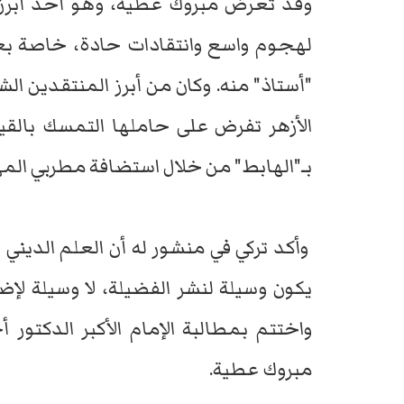
وقد تعرض مبروك عطية، وهو أحد أبرز أس
لهجوم واسع وانتقادات حادة، خاصة 
"أستاذ" منه. وكان من أبرز المنتقدين ال
الأزهر تفرض على حاملها التمسك بالقيم
بـ"الهابط" من خلال استضافة مطربي المه
وأكد تركي في منشور له أن العلم الديني
يكون وسيلة لنشر الفضيلة، لا وسيلة لإ
واختتم بمطالبة الإمام الأكبر الدكتور
مبروك عطية.