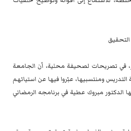
تصة، للاستماع إلى أقواله وتوضيح خلفيات
 التحقيق
، في تصريحات لصحيفة محلية، أن الجامعة
التدريس ومنتسبيها، عبّروا فيها عن استيائهم
 الدكتور مبروك عطية في برنامجه الرمضاني