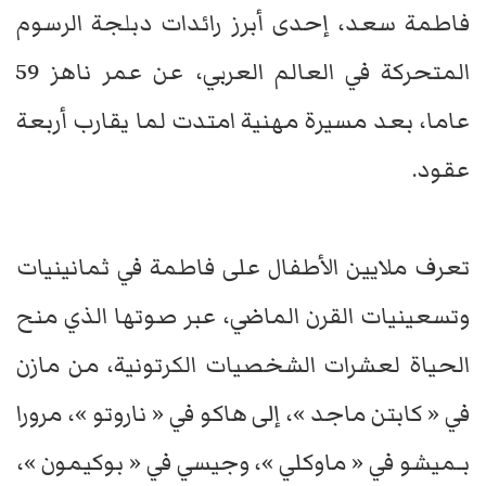
فاطمة سعد، إحدى أبرز رائدات دبلجة الرسوم
المتحركة في العالم العربي، عن عمر ناهز 59
عاما، بعد مسيرة مهنية امتدت لما يقارب أربعة
عقود.
تعرف ملايين الأطفال على فاطمة في ثمانينيات
وتسعينيات القرن الماضي، عبر صوتها الذي منح
الحياة لعشرات الشخصيات الكرتونية، من مازن
في « كابتن ماجد »، إلى هاكو في « ناروتو »، مرورا
بـميشو في « ماوكلي »، وجيسي في « بوكيمون »،