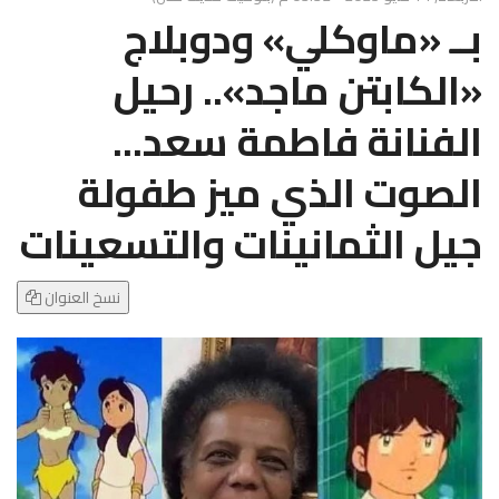
g
بــ «ماوكلي» ودوبلاج
l
e
«الكابتن ماجد».. رحيل
N
a
الفنانة فاطمة سعد...
v
i
الصوت الذي ميز طفولة
g
a
جيل الثمانينات والتسعينات
t
i
o
نسخ العنوان
n