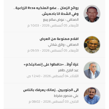
روائح الزمان .. عضو الملكيه Rcsa الزراعية .
وفي الشدة انا باحميش.
الصحافي : عوض سالم ربيع
الأربعاء, 05 أغسطس 2026 - 10:03 م
افلام ممنوعة من العرض
الصحافي : واثق شاذلي
الأربعاء, 05 أغسطس 2026 - 09:59 م
غزة أولاً.. «حافظوا على إنسانيتكم»
عبد الباري طاهر
الثلاثاء, 04 أغسطس 2026 - 12:40 ص
الى الجنوبيين.. زمانك يعرفك بالناس
علي منصور مقراط
الاثنين, 03 أغسطس 2026 - 08:02 م