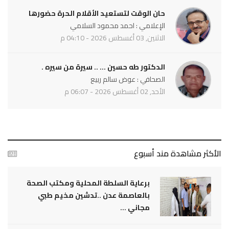
حان الوقت لتستعيد الأقلام الحرة حضورها
الإعلامي : احمد محمود السلامي
الاثنين, 03 أغسطس 2026 - 04:10 م
الدكتور طه حسين ... .. سيرة من سيره .
الصحافي : عوض سالم ربيع
الأحد, 02 أغسطس 2026 - 06:07 م
الأكثر مشاهدة مند أسبوع
برعاية السلطة المحلية ومكتب الصحة
بالعاصمة عدن ..تدشين مخيم طبي
مجاني ...