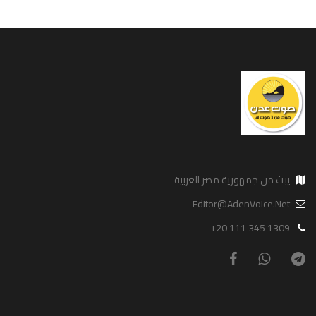
يبث من جمهورية مصر العربية
Editor@AdenVoice.Net
+20 111 345 1309