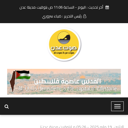
أخر تحديث : اليوم - الساعة 11:06 ص بتوقيت مدينة عدن
رئيس التحرير : ضياء سروري
T
o
g
الاثنين, 19 مايو 2025 - 05:26 م (بتوقيت مدينة عدن)