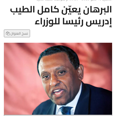
g
البرهان يعيّن كامل الطيب
l
e
إدريس رئيسا للوزراء
N
a
v
نسخ العنوان
i
g
a
t
i
o
n