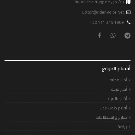
يبث من جمهورية مصر العربية
Editor@AdenVoice.Net
+20 111 345 1309
أقسام الموقع
أخبار محلية
أخبار عربية
أخبار عالمية
أقلام صوت عدن
تقارير و إستطلاعات
رياضة