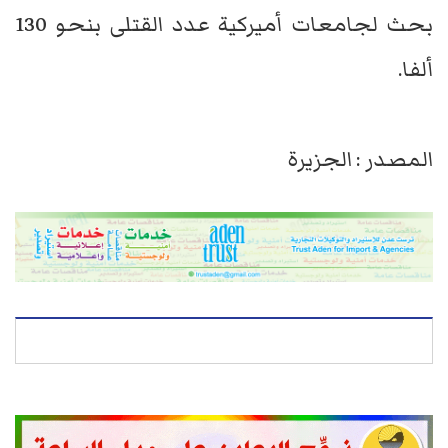
بحث لجامعات أميركية عدد القتلى بنحو 130
ألفا.
المصدر : الجزيرة