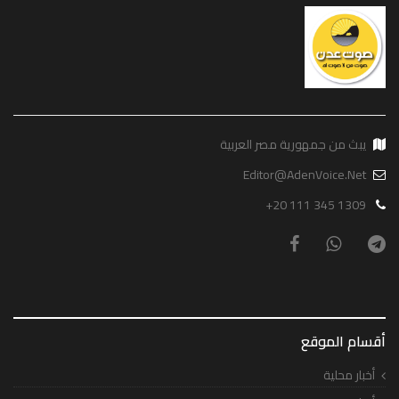
يبث من جمهورية مصر العربية
Editor@AdenVoice.Net
+20 111 345 1309
أقسام الموقع
أخبار محلية