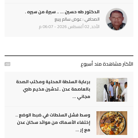
الدكتور طه حسين ... .. سيرة من سيره .
الصحافي : عوض سالم ربيع
الأحد, 02 أغسطس 2026 - 06:07 م
الأكثر مشاهدة مند أسبوع
برعاية السلطة المحلية ومكتب الصحة
بالعاصمة عدن ..تدشين مخيم طبي
مجاني ...
وسط فشل السلطات في ضبط الوضع ..
إختفاء الأسماك من موائد سكان عدن
مع إر ...