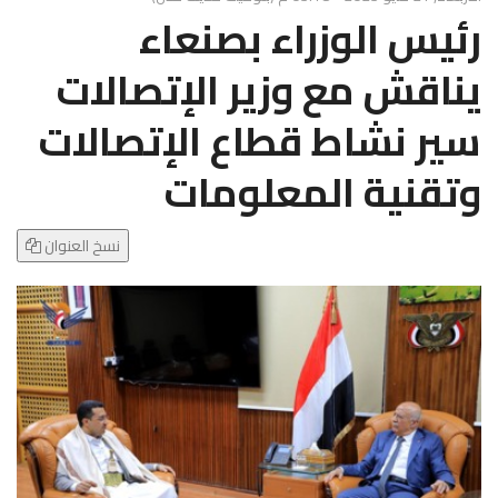
g
رئيس الوزراء بصنعاء
l
e
يناقش مع وزير الإتصالات
N
a
سير نشاط قطاع الإتصالات
v
i
وتقنية المعلومات
g
a
t
نسخ العنوان
i
o
n