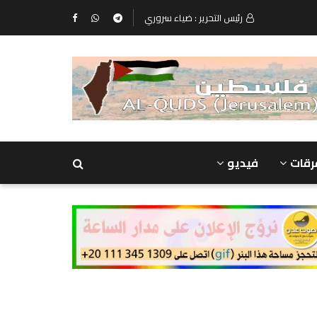
رئيس التحرير : ضياء سروري
رقات
فيديو