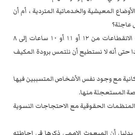
وضاع المعيشية والخدماتية المتردية ، أم أن
 عاجلة؟
لم نلمس شيئا ، فماذا يعني إذا نقصت الانقطاعات من ١٢ أو ١١ أو ١٠ ساعات إلى ٨
 حتى أنه لا نستطيع أن نلتمس برودة المكيف
انية مع وجود نفس الأشخاص المتسببين فيها
اصة المستعجلة منها.
ا المنظمات الحقوقية مع الاحتجاجات النسوية
بدليل أن المبعوث الاممي ذكرها في إحاطته