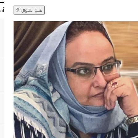
أق
نسخ العنوان