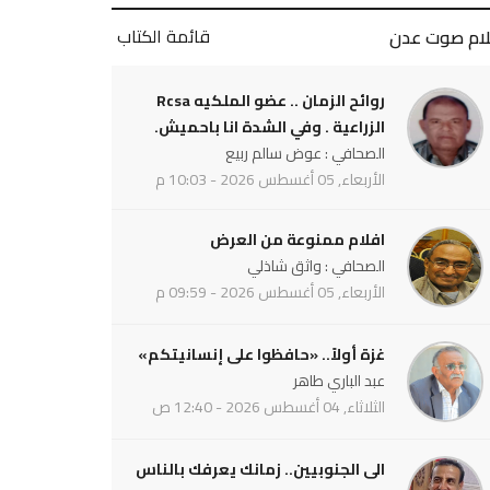
قائمة الكتاب
لام صوت عدن
روائح الزمان .. عضو الملكيه Rcsa
الزراعية . وفي الشدة انا باحميش.
الصحافي : عوض سالم ربيع
الأربعاء, 05 أغسطس 2026 - 10:03 م
افلام ممنوعة من العرض
الصحافي : واثق شاذلي
الأربعاء, 05 أغسطس 2026 - 09:59 م
غزة أولاً.. «حافظوا على إنسانيتكم»
عبد الباري طاهر
الثلاثاء, 04 أغسطس 2026 - 12:40 ص
الى الجنوبيين.. زمانك يعرفك بالناس