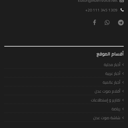
Editor@AdenVoice.Net
+20 111 345 1309
أقسام الموقع
أخبار محلية
أخبار عربية
أخبار عالمية
أقلام صوت عدن
تقارير و إستطلاعات
رياضة
شاشة صوت عدن