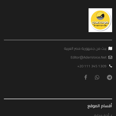
يبث من جمهورية مصر العربية
Editor@AdenVoice.Net
+20 111 345 1309
أقسام الموقع
أخبار محلية