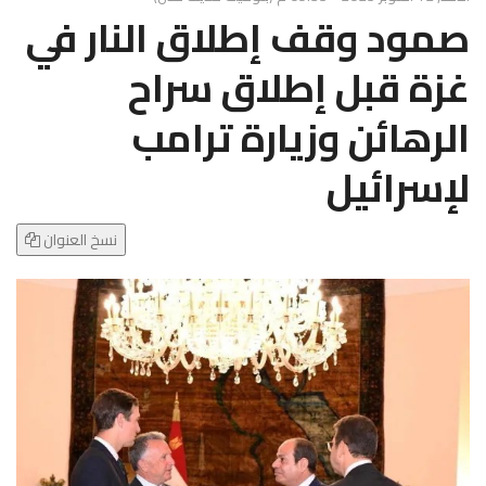
g
صمود وقف إطلاق النار في
l
e
غزة قبل إطلاق سراح
N
a
الرهائن وزيارة ترامب
v
i
لإسرائيل
g
a
t
نسخ العنوان
i
o
n