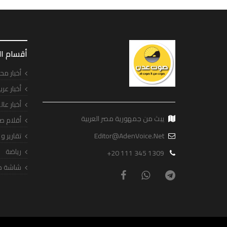
أقسام ا
أخبار مح
أخبار عرب
أخبار عال
يبث من جمهورية مصر العربية
أقلام ص
Editor@AdenVoice.Net
تقارير و
رياضة
+20 111 345 1309
شاشة ص