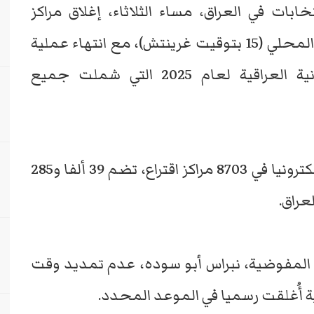
ابات في العراق، مساء الثلاثاء، إغلاق مراكز
الاقتراع الساعة السادسة مساء بالتوقيت المحلي (15 بتوقيت غرينتش)، مع انتهاء عملية
التصويت العام في الانتخابات البرلمانية العراقية لعام 2025 التي شملت جميع
وأوضحت المفوضية أن التصويت جرى إلكترونيا في 8703 مراكز اقتراع، تضم 39 ألفا و285
عراق.
لمفوضية، نبراس أبو سوده، عدم تمديد وقت
ية أُغلقت رسميا في الموعد المحدد.