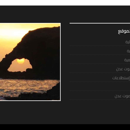
لموقع
لية
ية
مية
وت عدن
 إستطلاعات
وت عدن