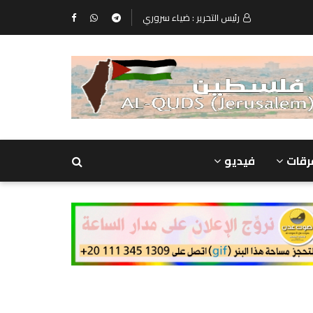
رئيس التحرير : ضياء سروري
رقات
فيديو