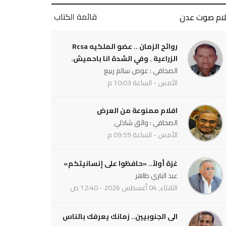
قائمة الكتاب
لام صوت عدن
روائح الزمان .. عضو الملكيه Rcsa
الزراعية . وفي الشدة انا باحميش.
الصحافي : عوض سالم ربيع
الأمس - الساعة 10:03 م
افلام ممنوعة من العرض
الصحافي : واثق شاذلي
الأمس - الساعة 09:59 م
غزة أولاً.. «حافظوا على إنسانيتكم»
عبد الباري طاهر
الثلاثاء, 04 أغسطس 2026 - 12:40 ص
الى الجنوبيين.. زمانك يعرفك بالناس