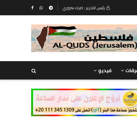
رئيس التحرير : ضياء سروري
رقات
فيديو