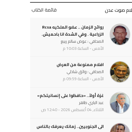
قائمة الكتاب
لام صوت عدن
روائح الزمان .. عضو الملكيه Rcsa
الزراعية . وفي الشدة انا باحميش.
الصحافي : عوض سالم ربيع
الأمس - الساعة 10:03 م
افلام ممنوعة من العرض
الصحافي : واثق شاذلي
الأمس - الساعة 09:59 م
غزة أولاً.. «حافظوا على إنسانيتكم»
عبد الباري طاهر
الثلاثاء, 04 أغسطس 2026 - 12:40 ص
الى الجنوبيين.. زمانك يعرفك بالناس