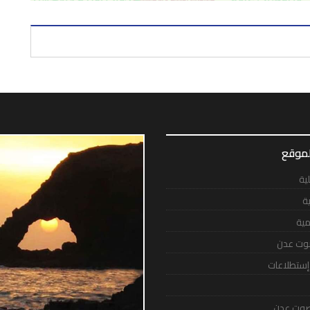
لموقع
لية
ية
مية
وت عدن
 إستطلاعات
وت عدن