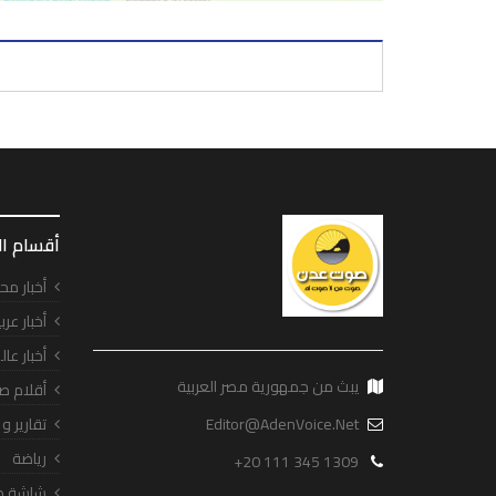
أقسام ا
أخبار مح
أخبار عرب
أخبار عال
يبث من جمهورية مصر العربية
أقلام ص
Editor@AdenVoice.Net
تقارير و
رياضة
+20 111 345 1309
شاشة ص