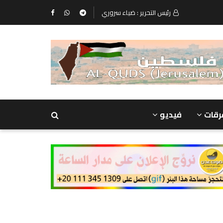
رئيس التحرير : ضياء سروري
رقات
فيديو