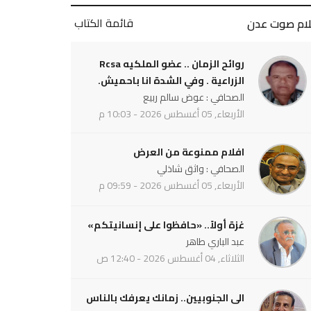
قائمة الكتاب
لام صوت عدن
روائح الزمان .. عضو الملكيه Rcsa
الزراعية . وفي الشدة انا باحميش.
الصحافي : عوض سالم ربيع
الأربعاء, 05 أغسطس 2026 - 10:03 م
افلام ممنوعة من العرض
الصحافي : واثق شاذلي
الأربعاء, 05 أغسطس 2026 - 09:59 م
غزة أولاً.. «حافظوا على إنسانيتكم»
عبد الباري طاهر
الثلاثاء, 04 أغسطس 2026 - 12:40 ص
الى الجنوبيين.. زمانك يعرفك بالناس