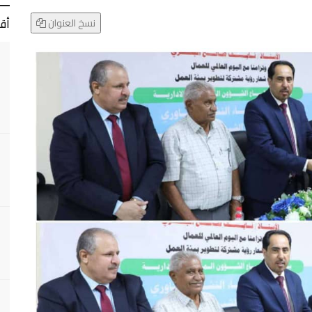
أق
نسخ العنوان