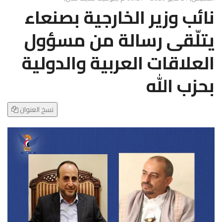
g
نائب وزير الخارجية بصنعاء
l
e
يتلّقى رسالة من مسؤول
N
a
العلاقات العربية والدولية
v
i
بحزب الله
g
a
t
نسخ العنوان
i
o
n