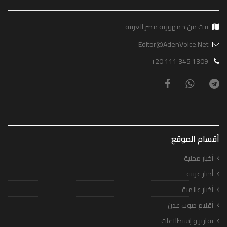
يبث من جمهورية مصر العربية
Editor@AdenVoice.Net
+20 111 345 1309
أقسام الموقع
أخبار محلية
أخبار عربية
أخبار عالمية
أقلام صوت عدن
تقارير و إستطلاعات