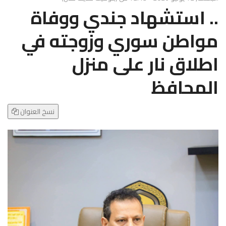
g
.. استشهاد جندي ووفاة
l
e
مواطن سوري وزوجته في
N
a
اطلاق نار على منزل
v
i
المحافظ
g
a
t
نسخ العنوان
i
o
n