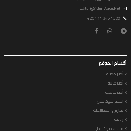
Editor@AdenVoice.Net
+20 111 345 1309
أقسام الموقع
أخبار محلية
أخبار عربية
أخبار عالمية
أقلام صوت عدن
تقارير و إستطلاعات
رياضة
شاشة صوت عدن