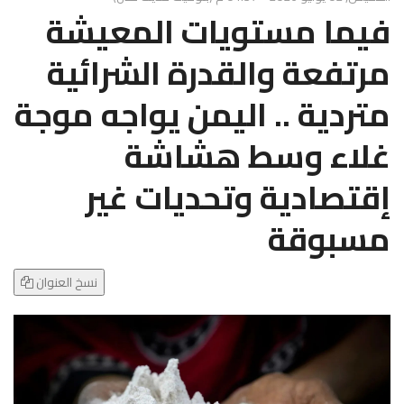
g
فيما مستويات المعيشة
l
e
مرتفعة والقدرة الشرائية
N
a
متردية .. اليمن يواجه موجة
v
i
غلاء وسط هشاشة
g
a
إقتصادية وتحديات غير
t
i
مسبوقة
o
n
نسخ العنوان