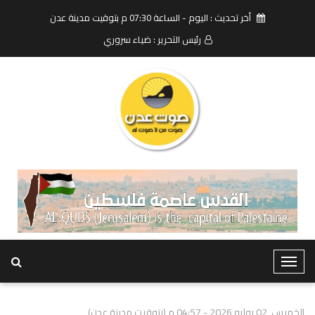
أخر تحديث : اليوم - الساعة 07:30 م بتوقيت مدينة عدن
رئيس التحرير : ضياء سروري
T
o
g
الخميس, 02 يوليو 2026 - 04:57 م (بتوقيت مدينة عدن)