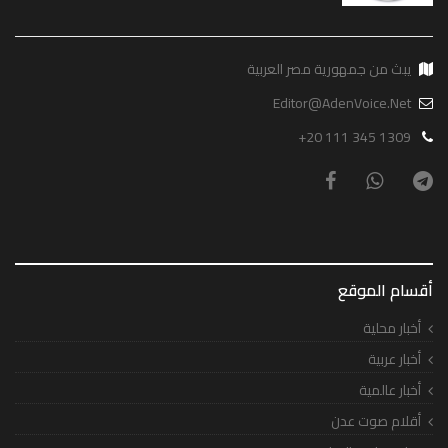
يبث من جمهورية مصر العربية
Editor@AdenVoice.Net
+20 111 345 1309
أقسام الموقع
أخبار محلية
أخبار عربية
أخبار عالمية
أقلام صوت عدن