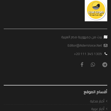
يبث من جمهورية مصر العربية
Editor@AdenVoice.Net
+20 111 345 1309
أقسام الموقع
أخبار محلية
أخبار عربية