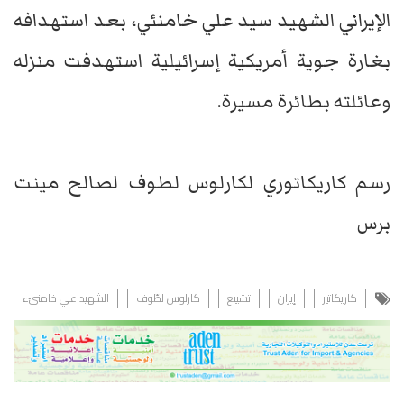
الإيراني الشهيد سيد علي خامنئي، بعد استهدافه
بغارة جوية أمريكية إسرائيلية استهدفت منزله
وعائلته بطائرة مسيرة.
رسم كاريكاتوري لكارلوس لطوف لصالح مينت
برس
كاريكاتير
إيران
تشييع
كارلوس لطّوف
الشهيد علي خامنئء