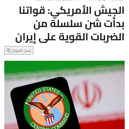
g
الجيش الأمريكي: قواتنا
l
e
بدأت شن سلسلة من
N
a
الضربات القوية على إيران
v
i
g
نسخ العنوان
a
t
i
o
n