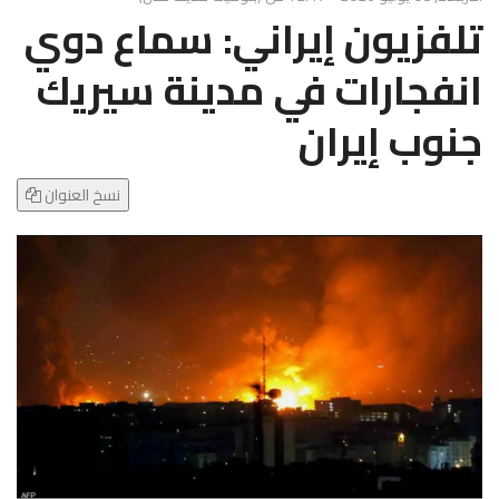
g
تلفزيون إيراني: سماع دوي
l
e
انفجارات في مدينة سيريك
N
a
جنوب إيران
v
i
g
نسخ العنوان
a
t
i
o
n