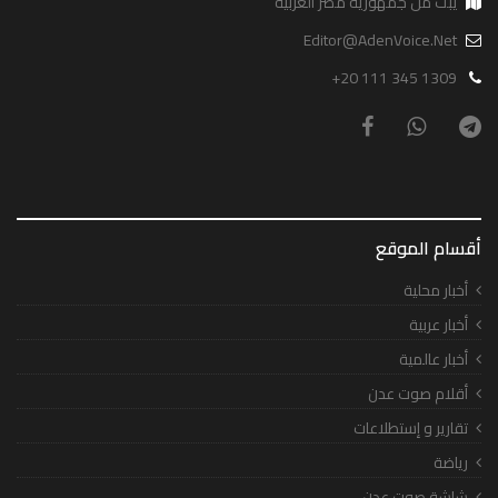
يبث من جمهورية مصر العربية
Editor@AdenVoice.Net
+20 111 345 1309
أقسام الموقع
أخبار محلية
أخبار عربية
أخبار عالمية
أقلام صوت عدن
تقارير و إستطلاعات
رياضة
شاشة صوت عدن