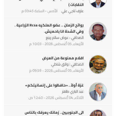
النقابات )
عارف ناجي علي
الأمس - الساعة 03:45 م
روائح الزمان .. عضو الملكيه Rcsa الزراعية .
وفي الشدة انا باحميش.
الصحافي : عوض سالم ربيع
الأربعاء, 05 أغسطس 2026 - 10:03 م
افلام ممنوعة من العرض
الصحافي : واثق شاذلي
الأربعاء, 05 أغسطس 2026 - 09:59 م
غزة أولاً.. «حافظوا على إنسانيتكم»
عبد الباري طاهر
الثلاثاء, 04 أغسطس 2026 - 12:40 ص
الى الجنوبيين.. زمانك يعرفك بالناس