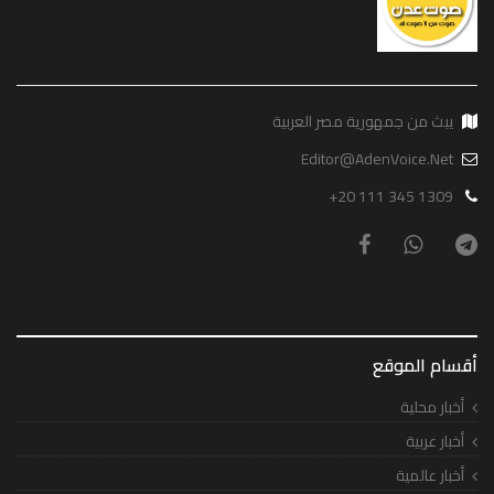
يبث من جمهورية مصر العربية
Editor@AdenVoice.Net
+20 111 345 1309
أقسام الموقع
أخبار محلية
أخبار عربية
أخبار عالمية