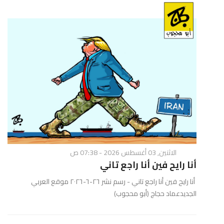
الاثنين, 03 أغسطس 2026 - 07:38 ص
أنا رايح فين أنا راجع تاني
أنا رايح فين أنا راجع تاني - رسم نشر ٢٦-٦-٢٠٢٦ موقع العربي
الجديدعماد حجاج (أبو محجوب)