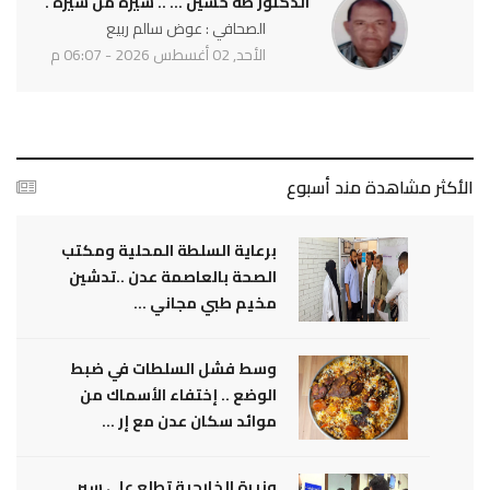
الدكتور طه حسين ... .. سيرة من سيره .
الصحافي : عوض سالم ربيع
الأحد, 02 أغسطس 2026 - 06:07 م
الأكثر مشاهدة مند أسبوع
برعاية السلطة المحلية ومكتب
الصحة بالعاصمة عدن ..تدشين
مخيم طبي مجاني ...
وسط فشل السلطات في ضبط
الوضع .. إختفاء الأسماك من
موائد سكان عدن مع إر ...
وزيرة الخارجية تطلع على سير