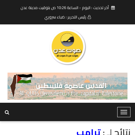
أخر تحديث : اليوم - الساعة 10:26 ص بتوقيت مدينة عدن
رئيس التحرير : ضياء سروري
T
o
g
نتائج لـ :
ترامب