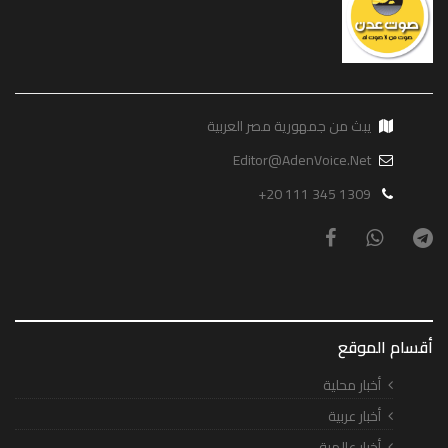
يبث من جمهورية مصر العربية
Editor@AdenVoice.Net
+20 111 345 1309
أقسام الموقع
أخبار محلية
أخبار عربية
أخبار عالمية