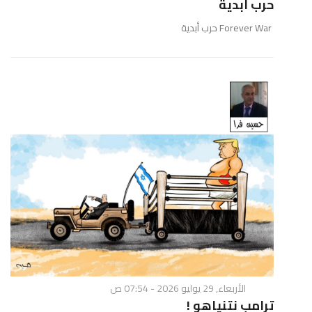
حرب أبدية
Forever War حرب أبدية
الأربعاء, 29 يوليو 2026 - 07:54 ص
ترامب نتنياهو !