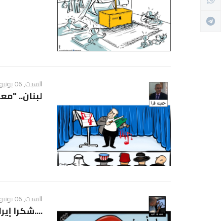
السبت, 06 يونيو 2026 - 06:36 ص
لبنان.. "مع
السبت, 06 يونيو 2026 - 04:33 ص
....شكرا إير