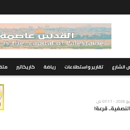
 الشارع
تقارير واستطلاعات
رياضة
كاريكاتير
متف
النصفية.. قرعة!