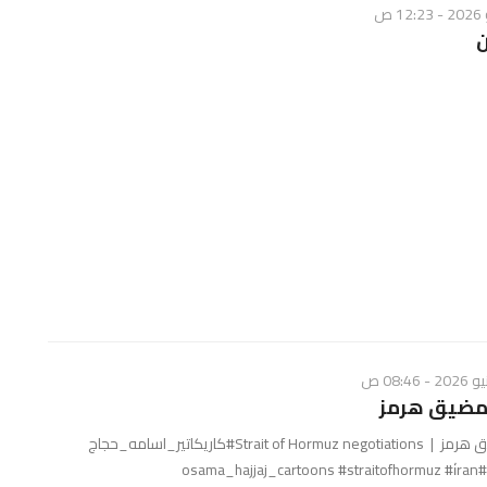
مضيق هرمز
مفاوضات مضيق هرمز | Strait of Hormuz negotiations#كاريكاتير_اسامه_حجاج
osam