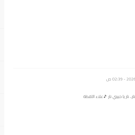
.. نار يا حبيبي نار 🎵علاء اللقطة