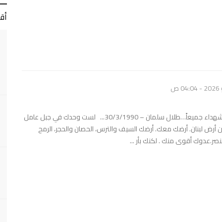
أق
للأرض الأيام والشهداء جميعاً…طلال سلمان – 30/3/1990... لست وحدك في جبل عامل
 أرض لبنان. أرضك معك. أرضك السيف والترس، الحصان والحجر، الرمح
لنصر.عدوك أقوى منك . لكنك بأر ...