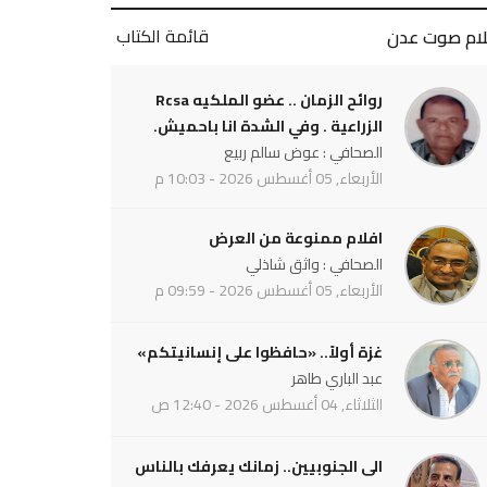
قائمة الكتاب
لام صوت عدن
روائح الزمان .. عضو الملكيه Rcsa
الزراعية . وفي الشدة انا باحميش.
الصحافي : عوض سالم ربيع
الأربعاء, 05 أغسطس 2026 - 10:03 م
افلام ممنوعة من العرض
الصحافي : واثق شاذلي
الأربعاء, 05 أغسطس 2026 - 09:59 م
غزة أولاً.. «حافظوا على إنسانيتكم»
عبد الباري طاهر
الثلاثاء, 04 أغسطس 2026 - 12:40 ص
الى الجنوبيين.. زمانك يعرفك بالناس