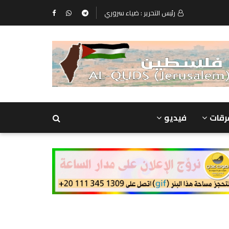
رئيس التحرير : ضياء سروري
رقات
فيديو