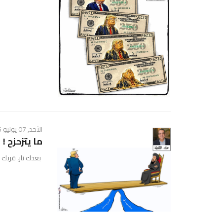
الأحد, 07 يونيو 2026 - 02:39 ص
ما يتزحزح !
بعدك نار، قربك نار