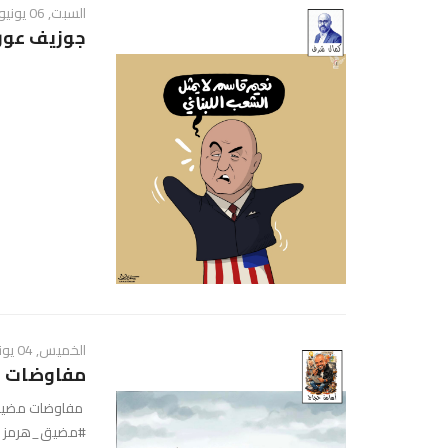
السبت, 06 يونيو 2026 - 12:23 ص
جوزيف عون
الخميس, 04 يونيو 2026 - 08:46 ص
مفاوضات 
#مضيق_هرمز #a_hajjaj_cartoons #straitofhormuz #i̇ran