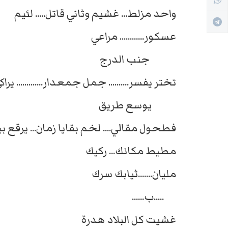
واحد مزلط... غشيم وثاني قاتل..... لئيم
عسكور............ مراعي
جنب الدرج
تختر يفسر.......... جمل جمعدار............. يرا
يوسع طريق
فطحول مقالي.... لخم بقايا زمان... يرقع بي
مطيط مكانك... ركيك
مليان.......ثيابك سرك
.....ب......
غشيت كل البلاد هدرة