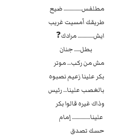
مطلفس............... ضيع
طريقك أمسيت غريب
ايش............. مرادك❓
بطل..... جنان
مش من ركب... موتر
بكر علينا زعيم نصبوه
بالغصب علينا... رئيس
وذاك غيره قالوا بكر
علينا............... إمام
حسك تصدق