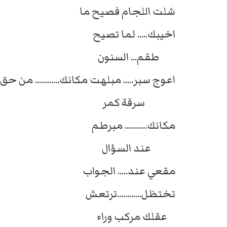
شلت اللجام فصيح ما
اخيبك..... لما تصيح
طقم... السنون
اعوج سبر..... مبلهت مكانك............ من حق
سرقة كمر
مكانك........... مبرطم
عند السؤال
مقعي عند..... الجواب
تختظل............ترتعش
عقلك مركب وراء