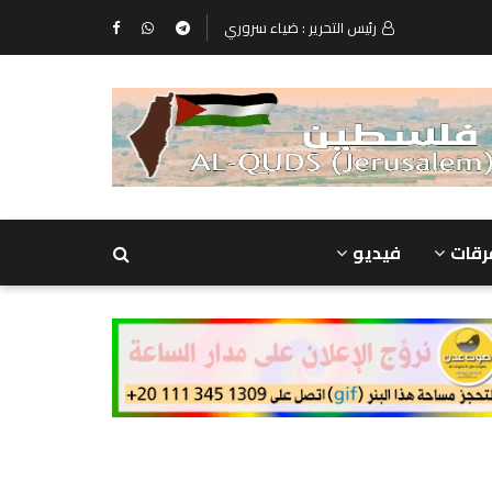
رئيس التحرير : ضياء سروري
رقات
فيديو