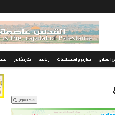
 الشارع
تقارير واستطلاعات
رياضة
كاريكاتير
متف
نسخ العنوان