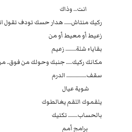
انت... وذاك
ركيك منتاش...... هدار حسك تودف تقول ا
زعيط أو معيط أو من
بقاياء شلة......... زعيم
مكانك ركيك..... جنبك وحولك من فوق.. م
سقف................. الدرم
شوية عيال
يلقموك اللقم يغالطوك
بالحساب........ تكتيك
برامج أمم