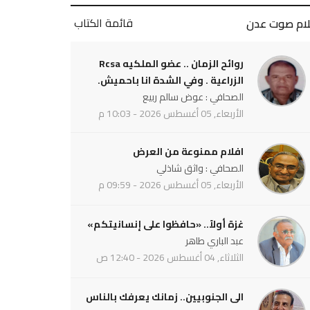
قائمة الكتاب
لام صوت عدن
روائح الزمان .. عضو الملكيه Rcsa
الزراعية . وفي الشدة انا باحميش.
الصحافي : عوض سالم ربيع
الأربعاء, 05 أغسطس 2026 - 10:03 م
افلام ممنوعة من العرض
الصحافي : واثق شاذلي
الأربعاء, 05 أغسطس 2026 - 09:59 م
غزة أولاً.. «حافظوا على إنسانيتكم»
عبد الباري طاهر
الثلاثاء, 04 أغسطس 2026 - 12:40 ص
الى الجنوبيين.. زمانك يعرفك بالناس