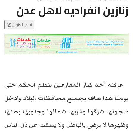
g
زنازين انفراديه لاهل عدن
l
e
N
نسخ العنوان
a
v
i
g
a
t
i
o
عرفته أحد كبار المقارعين لنظم الحكم حتى
n
يومنا هذا طاف بجميع محافظات البلاد وادخل
سجونها شرقها وغربها شمالها وجنوبها بطنها
وظهرها لا يرضى بالباطل ولا يسكت عن ذل الناس