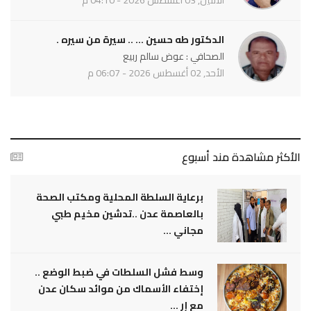
الدكتور طه حسين ... .. سيرة من سيره .
الصحافي : عوض سالم ربيع
الأحد, 02 أغسطس 2026 - 06:07 م
الأكثر مشاهدة مند أسبوع
برعاية السلطة المحلية ومكتب الصحة
بالعاصمة عدن ..تدشين مخيم طبي
مجاني ...
وسط فشل السلطات في ضبط الوضع ..
إختفاء الأسماك من موائد سكان عدن
مع إر ...