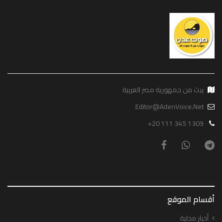
يبث من جمهورية مصر العربية
Editor@AdenVoice.Net
+20 111 345 1309
أقسام الموقع
أخبار محلية