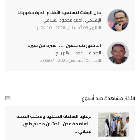
حان الوقت لتستعيد الأقلام الحرة حضورها
الإعلامي : احمد محمود السلامي
الاثنين, 03 أغسطس 2026 - 04:10 م
الدكتور طه حسين ... .. سيرة من سيره .
الصحافي : عوض سالم ربيع
الأحد, 02 أغسطس 2026 - 06:07 م
الأكثر مشاهدة مند أسبوع
برعاية السلطة المحلية ومكتب الصحة
بالعاصمة عدن ..تدشين مخيم طبي
مجاني ...