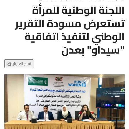
g
اللجنة الوطنية للمرأة
l
e
تستعرض مسودة التقرير
N
a
الوطني لتنفيذ اتفاقية
v
i
"سيداو" بعدن
g
a
t
نسخ العنوان
i
o
n