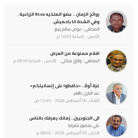
روائح الزمان .. عضو الملكيه Rcsa الزراعية .
وفي الشدة انا باحميش.
الصحافي : عوض سالم ربيع
الأمس - الساعة 10:03 م
افلام ممنوعة من العرض
الصحافي : واثق شاذلي
الأمس - الساعة 09:59 م
غزة أولاً.. «حافظوا على إنسانيتكم»
عبد الباري طاهر
الثلاثاء, 04 أغسطس 2026 - 12:40 ص
الى الجنوبيين.. زمانك يعرفك بالناس
علي منصور مقراط
الاثنين, 03 أغسطس 2026 - 08:02 م