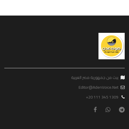
يبث من جمهورية مصر العربية
Editor@AdenVoice.Net
+20 111 345 1309