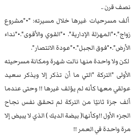
نصف قرن ..
ألف مسرحيات غيرها خلال مسيرته: "•"مشروع
زواج".•"المهزلة الإدارية". •"القوي والأقوى".•"نداء
الأرض".•"فوق الجبل".•"عودة الانتصار".
لكن ولا واحدة منها نالت شهرة ومكانة مسرحيته
الأولى "التركة "التي ما أن تذكر إلا ويذكر سعيد
عولقي معها كأنه لم يؤلف غيرها !! وحتى عندما
ألف جزءً ثانيًا من التركة لم تحقق نفس نجاح
الجزء الأول !!وكأنها( بيضة الديك ) الذي لا يبيض إلا
مرة واحدة في العمر !!