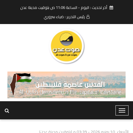
أخر تحديث : اليوم - الساعة 11:06 ص بتوقيت مدينة عدن
رئيس التحرير : ضياء سروري
T
o
g
الأربعاء, 10 يونيو 2026 - 03:39 م (بتوقيت مدينة عدن)