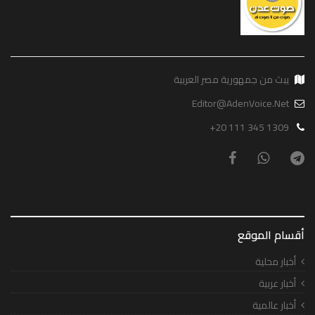
يبث من جمهورية مصر العربية
Editor@AdenVoice.Net
+20 111 345 1309
أقسام الموقع
أخبار محلية
أخبار عربية
أخبار عالمية