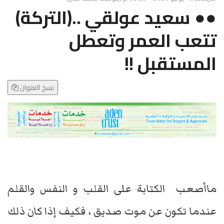
g
​●● سعيد عولقي ..(التركة)
l
e
تتعب العمر وتعطل
N
a
المستقبل !!
v
i
g
نسخ العنوان
a
t
i
o
n
ماأصعب الكتابة على القلب و النفس والقلم
عندما تكون عن موت صديق ، فكيف إذا كان ذلك