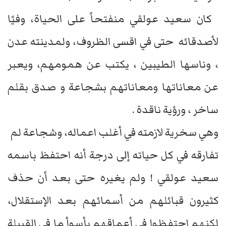
كان سعيد عولقي منفتحاً على الحياة، وفيًا
لأصدقائه حتى في اقسى الظروف، ولمدينته عدن
، وناسها الطيبين ، يكتب عن همومهم، ويعبر
عن معاناتها ومعاناتهم بشجاعة و صدق بقلم
ساخر ، ورؤية ناقدة .
وهي سخرية لازمته في أغلب اعماله، وشجاعة لم
تفارقه في كل حياته إلى درجة أنه احتفظ باسمه
سعيد عولقي ! ولم يغيره حتى بعد أن حذف
كثيرون قبائلهم من أسمائهم بعد الإستقلال،
لكنهم احتفظوا في أعماقهم بأسوأ ما في القبيلة