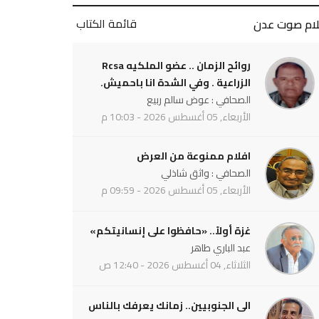
قائمة الكتاب
لام صوت عدن
روائح الزمان .. عضو الملكيه Rcsa
الزراعية . وفي الشدة انا باحميش.
الصحافي : عوض سالم ربيع
الأربعاء, 05 أغسطس 2026 - 10:03 م
افلام ممنوعة من العرض
الصحافي : واثق شاذلي
الأربعاء, 05 أغسطس 2026 - 09:59 م
غزة أولاً.. «حافظوا على إنسانيتكم»
عبد الباري طاهر
الثلاثاء, 04 أغسطس 2026 - 12:40 ص
الى الجنوبيين.. زمانك يعرفك بالناس