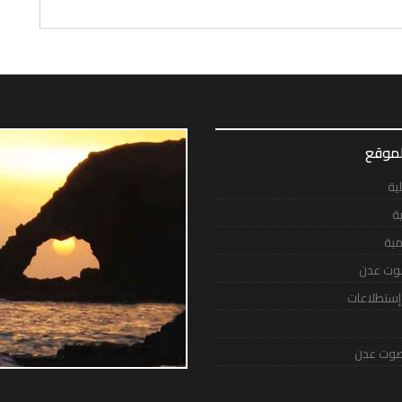
لموقع
لية
ية
مية
وت عدن
 إستطلاعات
وت عدن