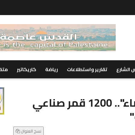
 الشارع
تقارير واستطلاعات
رياضة
كاريكاتير
متف
ألمانيا تعلن "حرب الفضاء".. 1200 قمر صناعي
"
نسخ العنوان