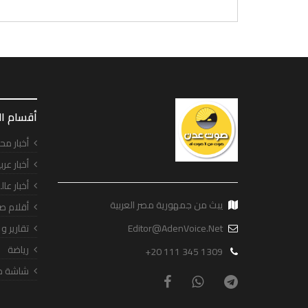
أقسام ا
أخبار مح
أخبار عرب
أخبار عال
يبث من جمهورية مصر العربية
أقلام ص
Editor@AdenVoice.Net
تقارير و
رياضة
+20 111 345 1309
شاشة ص