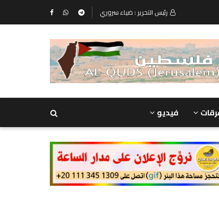
رئيس التحرير : ضياء سروري
رقات
فيديو