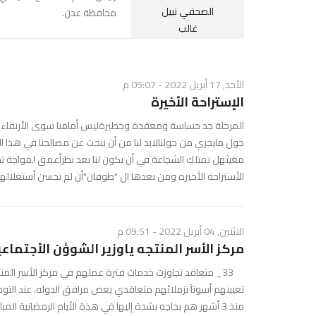
الصحفي نبيل
محافظة عدن.
غالب
الأحد, 17 أبريل 2022 - 05:07 م
الإستراحة الأخيرة
حول مايجري من حولنالابد لنا من أن نبحت عن مصالحنا في هذا ال
مغيثهل نمتلك الشجاعة في أن يكون لنا بعد نظرأعمق لمواجة تحد
الأستراحة الأخيره ومن بعدها ال "طوفان"أن لم نحسن أستغلالها
الاثنين, 04 أبريل 2022 - 09:51 م
مركز الأسر المنتجه ياوزير الشوؤن الأجتماعية 
تعيينهم أسوتآ بزملائهم متعاقدي بعض مرافق الدوله، عند الت
منذ 3 أشهر هم بحاجه بشدة إليها في هذة الأيام الرمضانية 