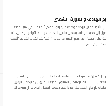
سرح الهادف والمورث الشعبي
 لأنها تعطيل لإبداعه وحكمٌ عليه بالولادة ميتاً، فالمسرحي متى خضع
تحول إلى مجرد موظف رسمي يتلقى التعليمات وينفذ الأوامر .. وكفى الله
يق علي أحمد"_ في يوم "المسرح العربي"_تسترشد الفنانه القديره "أنيسه
 "عدن"_ بمع ...
 "عدن" في مرحلة كانت مليئه بالعطاء الإبداعي الإعلامي والفني
أنطفى . .. أنه الإعلامي المتألق المديع التلفزيوني والإذاعي الزميل
حافله بالإبداع، اتحفنا على مر تاريخها بصوته الجميل الذي مازال يتسرب الى