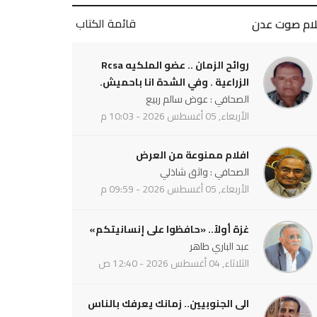
قائمة الكتاب
لام صوت عدن
روائح الزمان .. عضو الملكيه Rcsa
الزراعية . وفي الشدة انا باحميش.
الصحافي : عوض سالم ربيع
الأربعاء, 05 أغسطس 2026 - 10:03 م
افلام ممنوعة من العرض
الصحافي : واثق شاذلي
الأربعاء, 05 أغسطس 2026 - 09:59 م
غزة أولاً.. «حافظوا على إنسانيتكم»
عبد الباري طاهر
الثلاثاء, 04 أغسطس 2026 - 12:40 ص
الى الجنوبيين.. زمانك يعرفك بالناس