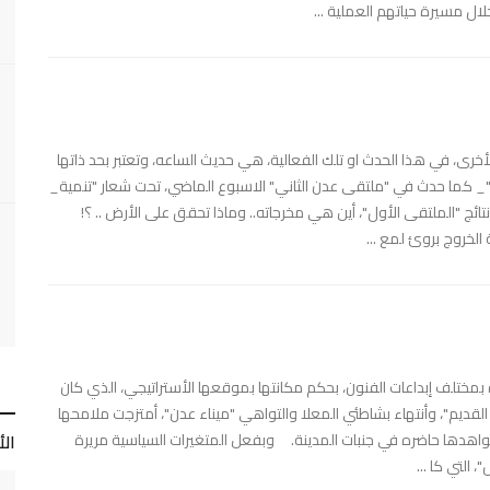
ل مسيرة حياتهم العملية ...
الأخرى، في هذا الحدث او تلك الفعالية، هي حديث الساعه، وتعتبر بحد ذاتها
 كما حدث في "ملتقى عدن الثاني" الاسبوع الماضي، تحت شعار "تنمية_
ائج "الملتقى الأول"، أين هي مخرجاته.. وماذا تحقق على الأرض .. ؟!
لخروج بروئ لمع ...
 بمختلف إبداعات الفنون، بحكم مكانتها بموقعها الأستراتيجي، الذي كان
 القديم"، وأنتهاء بشاطئي المعلا والتواهي "ميناء عدن"، أمتزجت ملامحها
هدها حاضره في جنبات المدينة. وبفعل المتغيرات السياسية مريرة
ال
 التي كا ...