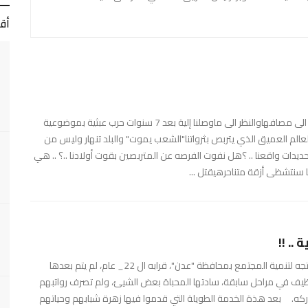
أق
المرحلة جد حساسة ومعقدة وخطيرةليس أمامنا سوى الأرتقاء الى مصافهاوالنظر الى ماوصلنا إلية بعد 7 سنوات حرب عبثية بموضوعية
عالم العميق الذي يتربص بثرواتنا"الشعب يموت" والبلد تنهار وليس من
يدات واقعنا .. ؟هل نفوت الفرصه عن المتربصين بقوت أولادنا ..؟ .. هي
 سنتشظى أزقة متناحرهيقتل ...
.. !!
33_ متعاقد تجاوزت خدمات فترة عملهم في مركز الأسر المنتجه لتنمية المجتمع بمحافظة "عدن"، قرابه ال 22_ عام، لم يتم بعدها
وظيف في مراحل سابقة، سادتها المحباة بعض الشيئ، ولم تصرف رواتبهم
المباركه. بعد هذة الخدمة الطويلة التي قدموا فيها زهرة شبابهم وحياتهم