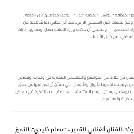
" بمنطقة "التواهي" بمدينة "عدن"_ تنوعت مظامينها بين الماضي
ي وضع لمسات الفن التشكيلي الراقي، مما أثار أعجابي بما شاهدتة من
اد المجتمع. .. وحقيقي أن مكتب وزارة الثقافة بعدن، وصندوق التراث
شكيلي، من خلال الأعما ...
ه الفنان من خلاله عن المواضيع والأحاسيس المختزله في وجدانه، ويتعرض
ن طريق رسمه لخطوط الألوان والأشكال التي يمكّن أن يعبر فيها عن عمق
ان وغيرها من وسائل الرسم المختلفة. .. هناك تجسدت الفكرة في معرض
. الفنان ألغنائي القدير .. "عصام خليدي". التميز