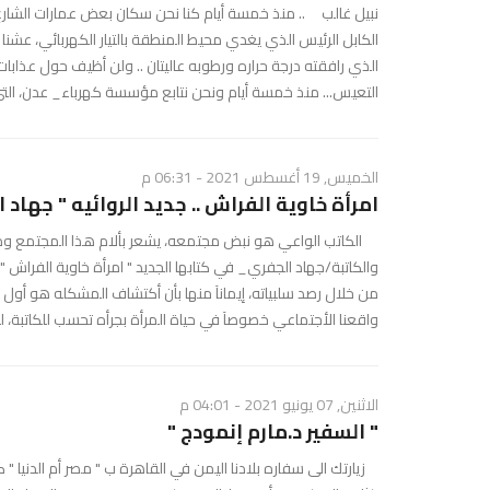
نبيل غالب .. منذ خمسة أيام كنا نحن سكان بعض عمارات الشارع 
الكابل الرئيس الذي يغدي محيط المنطقة بالتيار الكهربائي، عشن
الذي رافقته درجة حراره ورطوبه عاليتان .. ولن أظيف حول عذابات 
التعيس... منذ خمسة أيام ونحن نتابع مؤسسة كهرباء_ عدن، التي
الخميس, 19 أغسطس 2021 - 06:31 م
امرأة خاوية الفراش .. جديد الروائيه " جهاد 
الكاتب الواعي هو نبض مجتمعه، يشعر بألام هذا المجتمع ومعان
والكاتبة/جهاد الجفري_ في كتابها الجديد " امرأة خاوية الفراش "
من خلال رصد سلبياته، إيمانآ منها بأن أكتشاف المشكله هو أول ال
واقعنا الأجتماعي خصوصآ في حياة المرأة بجرأه تحسب للكاتبة، ليت
الاثنين, 07 يونيو 2021 - 04:01 م
​" السفير د.مارم إنمودج "
زيارتك الى سفاره بلادنا اليمن في القاهرة ب " مصر أم الدنيا " ك