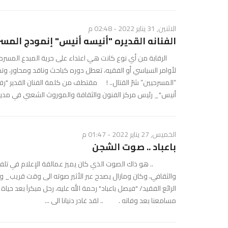
الاثنين, 31 يناير 2022 - 02:48 م
الفنانه القديره "أنيسه أنيس" إنمودج الم
الرقابة من أي نوع كانت هي اعتداء على حرية المبدع المسرحي،
لأوامر السياسي أو الفقيه، تعطل دوره كباحث وناقد ومحاور، و
“المسرحيين” شرّ القتال.. ! مقتطف من كلمة الفنان القدير "رف
أنيس"_ رئيس مركز الفنون والثقافة والموروث الشعبي في مدينة
الخميس, 27 يناير 2022 - 01:47 م
باعباد .. صوت الشجن
.. هو ذاك الصوت الذي كان يميز عمالقة الإعلام في تلفزيون
والثقافي، وكان ومازال يصدح عبر الأثير صوته الى وقت قريب_ و
الرائع الفقيد/ "فيصل باعباد" رحمة الله عليه، رحل مبكرآ بعد حياة 
مسامعنا بعد وفاته . .. لقد غادر دنيانا الى ...