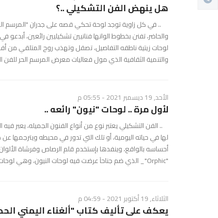
هل ينهض الفن التشكيلي ..؟
.. في كل زاوية توجد لوحة تحكي قصه على جدران "المرسم الحر
والحاضر، تفنن بخطوط الوانها فنانيين تشكيليين رائعين، أبدعو ف
لوحات زيتية ناطقه التفاصيل، تصقل وتهذب روح المتلقي من أفر
والتنمية الثقافية الذي مول فعاليات معرض المرسم الحر للفن الت
الأحد, 19 ديسمبر 2021 - 05:55 م
لأول مرة .. لوحات "نيون" رائعه ..
.. الفن التشكيلي يعتبر نوع من أنواع الفنون الجميله، يعبر في
لها في حياته اليومية، أو تلك التي تدور في محيطه ويترجمها ع
أحساسه بالواقع، وينفدها بإستخدم قلم الرصاص وفرشاة الألو
"Orphic"_ الذي ضم جناحآ عرضت فيه لوحات النيون، وهي لوحات مضيئة رائعه تعرض ...
الثلاثاء, 19 أكتوبر 2021 - 04:59 م
يعكف على تأليف كتاب "ألغناء اليمني الحديث"