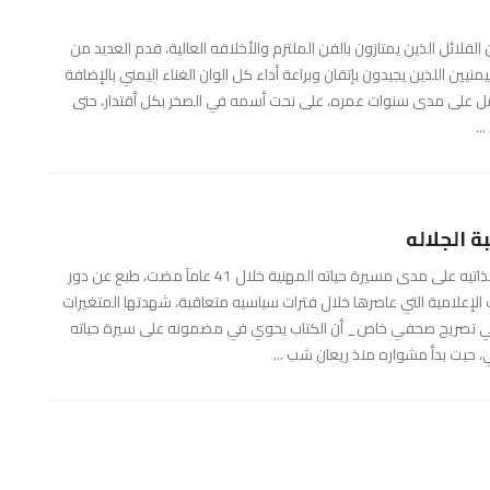
القلائل الذين يمتازون بالفن الملتزم والأخلاقه العالية، قدم العديد من
منيين اللذين يجيدون بإتقان وبراعة أداء كل الوان الغناء اليمني بالإضافة
.عمل على مدى سنوات عمره، على نحت أسمه في الصخر بكل أقتدار، حتى
..
أصدر الصحفي القدير/ حسن قاسم_ كتابه الأول عن سيرته الذاتيه على مدى مسيرة حياته المهنية خلال 41 عامآ مضت، طبع عن دور
 الإعلامية التي عاصرها خلال فترات سياسيه متعاقبة، شهدتها المتغيرات
في تصريح صحفي خاص_ أن الكتاب يحوي في مضمونه على سيرة حياته