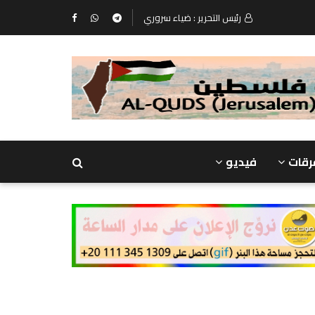
رئيس التحرير : ضياء سروري
رقات
فيديو