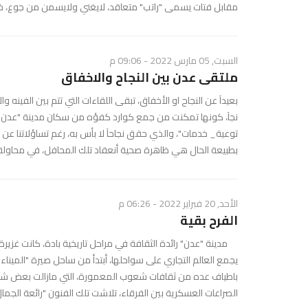
مقابل فتات يسمى "راتب" متعاقد، لايغني ولايسمن من جوع، خلا
السبت, 05 مارس 2022 - 09:06 م
ملتقى عدن بين النجاح والاخفاق
بعيدآ عن النجاح او الأخفاق، تبقى اللقاءات التي تتم بين الفينه و
نجآ، كونها تمكنت من جمع كوارد كفؤه من سكان مدينة "عدن"_
توعية_ خدمات"، والذي حقق نجاحآ لا بأس به، رغم تساؤلاتنا عن نت
بطبيعة الحال هي ظاهرة صحية أنعقاد تلك المحافل، في محاولة ا
الأحد, 20 فبراير 2022 - 06:26 م
الفرح بقية
مدينة "عدن" رائدة الثقافة في مراحل تاريخية بادة، كانت غزيرة
يجمع العالم التجاري على سواحلها، أبتدأ من ساحل صيرة "الميناء
باطياف عده من ثقافات شعوب المعمورة، التي مازالت بعض شوا
الصراعات العسكرية بين الفرقاء، تلاشت تلك الفنون "رائعة الجمال"،