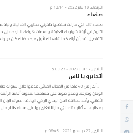
الأربعاء, 19 يناير 2022 - 12:14 م
صنعاء
​صنعاء تلك التي مازالت تحتضنها ذاكرتي حكاوي الف ليلة وليلة
التاريخ في أزقة شوارعك العتيقة ونسمات هواءك البارده على محيا
التفاصيل بقدر أن أراك كما شاهدتك لأول مره حضنك كان حي
الاثنين, 17 يناير 2022 - 03:27 م
أتجابرو يا ناس
.. أكثر من 40 عاماً من العطاء الغنائي قدمها خلال س
الوطن وخارجه، وصدح صوته على مسامعنا بعذوبة أغانية الرائعه ب
الأغاني، وأحد عمالقة الفن اليمني الراقي الهادف، بصوته الرنان ا
بمعانيه. .. أغانيه تلك التي مازلنا نتغنى بها على مسامعنا لجمال تع
الاثنين, 27 ديسمبر 2021 - 08:46 م