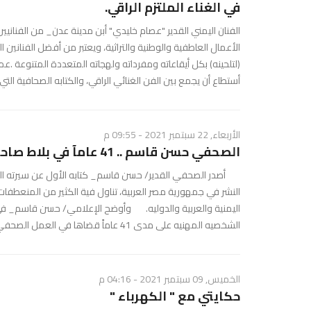
في الغناء الملتزم الراقي.
الفنان اليمني القدير "عصام خليدي" أبن مدينة عدن_ من الفنانيين 
الأعمال العاطفية والوطنية والتراثية، ويعتبر من أفضل الفنانين الي
(لتلحينه) بكل أيقاعاته ومفرداته ولهجاته المتعددة المتنوعة 
أستطاع أن يجمع بين الفن الغنائي الراقي، والكتابه الصحافية التي .
الأربعاء, 22 سبتمبر 2021 - 09:55 م
الصحفي حسن قاسم .. 41 عامآ في بلاط صاحبة الجلاله
النشر في جمهورية مصر العربية، تناول فية الكثير من المنعطفات
اليمنية والعربية والدوليه. وأوضح الإعلامي/ حسن قاسم_ 
الشخصيه المهنيه على مدى 41 عاماً قضاها في العمل الصحفي، حيت بدأ مشواره منذ ريعان شب ...
الخميس, 09 سبتمبر 2021 - 04:16 م
​حكايتي مع " الكهرباء "