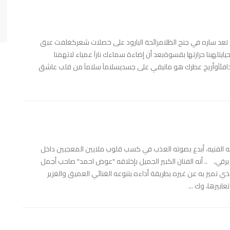
لم تعد ساره في جنح الظلامرائحة البارود على خصلات شعركغلفت عبق
يتلهبنا حرارتها بقسوةبعد أن إضاءة سماءك نارآ عمياء لاتهمنا
نها دافئآوأريج عطرك هو ماتبقي على جسديسلامآ سلامآ من قلب عاشق
نوات حياته الفنيه، أبدع بصوته العذب في كسب قلوب ملايين المعجبين داخل
رقي. .. أنه الفنان الكبير الجميل بإخلاقه "عوض احمد" صاحب أجمل
لذي تميز به عن غيره بطريقة أداءه بتنوعه الغنائي العميق والغزير
ابيرها، وك ...