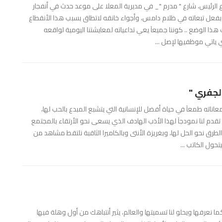
الرئيس، شارع " مدرم "_ في مديرية المعلا على موعد حدث في أنفجار
ا بفعل تبعاته في ظلام دامس، وأجواء خانقه لاتطاق بسبب هذا الأنقطاع
هذا الوضع .. كوننا جميعآ يعي تداعياته لمعايشتنا اليومية لواقعه
 ياتي موظفيها لإصل ...
الجفري "
اته طمعآ في حياة أفضل للإنسانية التي يتشبع المبدع بالحب لها،
 تقدم لنا نمودجآ لهذا الأذب الهادف الذي يسعى نحو الأرتقاء بالمجتمع
طرق نحو الحل لها، وبغريزة الأنتى وبالكاميرا الثاقبة نلتقط مشاهد من
حول الكاتب ...
ما نعرفها ويحلو لنا تسميتها والعالم، يثير أنتباهك من أول وهلة فيها