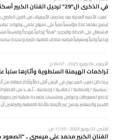
في الذكرى ال"29" لرحيل الفنان الكبير أسكندر ثابت ..
لعبت الأغنية العدنية بعد منتصف الأربعينات من القرن الماضي دور
ليصبح بعدها غناءً مؤسساً مبنياً على منهاج علمي وقواعد عر
الاشتغال على الحداثة والتجديد "هماً" إبداعياً موحداً وقاسماً 
إبداعياً واعياً ومعرفياً فرضته مناخات ثقافية كثيرة وعديدة ساعدت
الأربعاء, 04 يونيو 2025 - 04:07 م
تراكمات الهيمنة السلطوية وأثارها سلباً على 
ربما كان نصيب المبدعون في اليمن أقل حظاً وأكثر معاناة من أتراب
: سياسية / إقتصادية / ثـقافـية / إجتماعية .. تُـعــد من القضا
تخضع لضغوطات وعوامل وملابسات متعددة متباينة تبرز بصورة واض
القديم والمعاصر يفصح عبر الأزمنة بالأدلة القاطعة والبراهين أن ا
الاثنين, 02 يونيو 2025 - 11:55 ص
الفنان الكبير محمد علي ميسري .. "الصعود جها