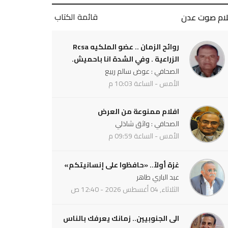
قائمة الكتاب
لام صوت عدن
روائح الزمان .. عضو الملكيه Rcsa
الزراعية . وفي الشدة انا باحميش.
الصحافي : عوض سالم ربيع
الأمس - الساعة 10:03 م
افلام ممنوعة من العرض
الصحافي : واثق شاذلي
الأمس - الساعة 09:59 م
غزة أولاً.. «حافظوا على إنسانيتكم»
عبد الباري طاهر
الثلاثاء, 04 أغسطس 2026 - 12:40 ص
الى الجنوبيين.. زمانك يعرفك بالناس