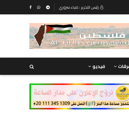
رئيس التحرير : ضياء سروري
رقات
فيديو