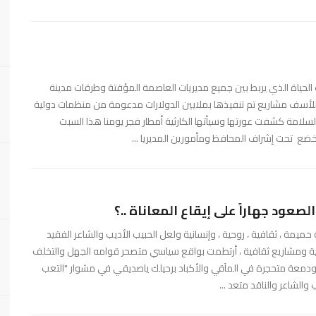
اة الذي يربط بين جميع مديريات العاصمة المؤقتة وطرقات مدينة
!للأسف مشاريع تم تنفيذها بملايين الدولارات مدعومة من منظمات دولية
لامة كشفت عورتها وسيأتها الكارثية أمطار فجر يومنا هذا السبت
عود جهاراً على إيقاع المعاناة ..؟
ميمة ، ثقافية ، روحية ، وإنسانية ولعل الحبيب الأديب والشاعر الفقيد
ة ومشاريع ثقافية ، أرتطمت بواقع سياسي متصحر قوامه الجهل والتخلف
ودمعة متحجرة في المآقي والأكباد برحيلك ياصديقي في مشوار "التعب
والشاعر والناقد متعد ...