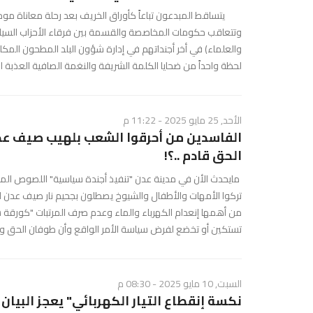
يتساقط المبدعون تباعاً كأوراق الخريف بعد رحلة معاناة موجعة
وتتعاقب حكومات المخاصصة والقسمة بين فرقاء الأحزاب السياسية
والعلماء) في أخر أجنداتهم في إدارة شؤون البلد المطحون المك
لحظة واحداً من ضحايا الكلمة الشريفة والنغمة الصافية العذبة التي
الأحد, 25 مايو 2025 - 11:22 م
الفاسدين من أحرقوا الشعب بلهيب صيف عد
الحق قادم ..؟!
مايحدث الأن في مدينة عدن "تنفيذ أجندة سياسية" اللصوص ال
تركوا الأمهات والأطفال والشيوخ يصطلون بجحيم نار صيف عدن ا
من أهمها إنعدام الكهرباء والماء وعدم صرف المرتبات "كورقة سي
تستكين أو تخضع لفرض سياسة الأمر الواقع وأن طوفان الحق وال
السبت, 10 مايو 2025 - 08:30 م
نكسة إنقطاع التيار الكهربائي" يعجز البيان ف