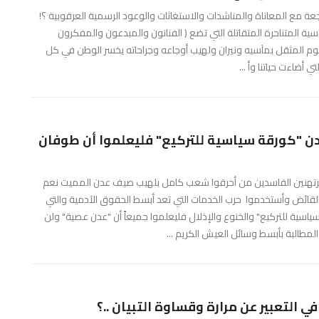
 مع المعاناة والمناشدات والاستغاثات والوعود الرسمية العرقوبية ؟!
 المتناحرة المتقاتلة التي تضع ( الفنانون والمبدعون والمفكرون
لوم المثقل بمآسيه ونيران ولهيب أوجاعه وجراحاته يخسر الوطن في كل
 أضاءت حياتنا وأ ...
ن "كورقة سياسية للتركيع" فليعلموا أن طوفان
مرتهنين الفاسدين من أحرقوا شعب كامل بلهيب صيف عدن المميت نعم
لقائض وأستخدموا حرب الخدمات التي تعد أبسط الحقوق الآدمية والتي
اسية للتركيع" والخنوع والإذلال فليعلموا جميعاً أن "عدن عصية" ولن
مطالبة بأبسط وسائل العيش الكريم ...
ي التعبير عن مرارة وقساوة التبيان ..؟