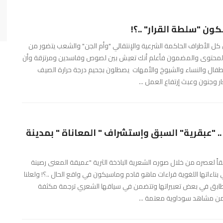
ون "سلطة القرار" ..؟!
ن كل الأطراف الحاكمة الشرعية والإنتقالي "وأم الجن" والشعب يتضور من
المحتوى والمضمون فأعلم أنك تعيش بين لصوص وفاسدين ومرتزقة وأن
لأطفال والنساء والشيوخ والأمهات يصطلون بجحيم درجة حرارة الصيف
ار وجنون وعبث إرتفاع العمل ...
. "عبقرية" السبق وإستشراف " المعاناة " بمدينة
قاً لعصره من خلال صوره الشعرية الباذخة الثرية "عميقة المعنى رصينة
ءاتها اللغوية قراءات ماهو قادم وماسيكون في واقع الحال ..؟! ولعلنا
 تتطابق في بعض تعبيراتها وتتضمن في سياقها الشعري ترجمة مكثفة
 من مشاهد سوداوية معتمة ...