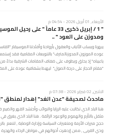
الأربعاء, 01 أبريل 2026 - 04:54 م
​" 1 / إبريل ذكرى 33 عاماً " عل
ومدوزن على العود " ..
يبهرنا ويسلب الألباب والعقول بأرواحنا وأفئدتنا الموسيقار "القا
عوده الموزون المدوزنالمترف" بالتنويعات المقامية فقد إستم
ياعيباه" إذ يحلق ويطوف على ضفاف المقامات الشرقية بداءً من س
"مقام الحجاز على درجة الصول" ليهبط بشفافية عودة على المقام 
الاثنين, 02 فبراير 2026 - 07:38 م
ماحدث لصحيفة "عدن الغد" إهدار لمنطق "ال
هنا البلد الذي تكالبت عليه الرزايا والنوائب وأحتشد القهر والضي
مثقل بالتأزم والهموم والوعود الزائفة . هنا البلد الذي يغرق ف
حجج مبررات الأزمة ومتغيرات السياسة وإدارة الوصاية , لتنعم با
وذي القربى , ممن إزدهرت أحوالهم في مواطن الرخاء والهجرة النا