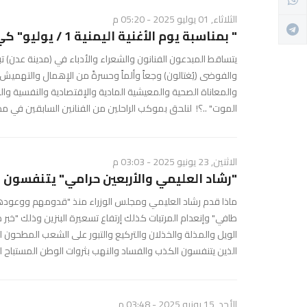
الثلاثاء, 01 يوليو 2025 - 05:20 م
" بمناسبة يوم الأغنية اليمنية 1 / يوليو" كي لاننسى الفنان الكبير / أحمد علي قاسم ..
يتساقط المبدعون الفنانون والشعراء والأدباء في (مدينة عدن) تبا
والفوضى (يُغتالون) وجعاً وألماً وحسرةً من الإهمال والتهميش 
والمعاناة الصحية والمعيشية المادية والإقتصادية والنفسية والمع
الموت" ..؟! لنلحق بموكب الراحلين من الفنانين السابقين في مدينة
الاثنين, 23 يونيو 2025 - 03:03 م
"رشاد العليمي والأربعين حرامي" يتنفسون ا
طافي" وإنعدام المرتبات كذلك إرتفاع تسعيرة البنزين وذلك "خبر طا
الويل والمذلة والخذلان والتركيع والتبور على الشعب المطحون 
الذين يتنفسون الكذب والفساد والنهب بثروات الوطن المستباح ال
الأحد, 15 يونيو 2025 - 03:48 م