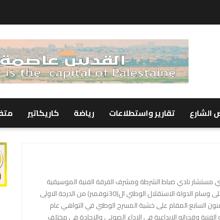
 الشارع
تقارير واستطلاعات
رياضة
كاريكاتير
متف
مستشار نادي ضباط الشرطة ومشرف الفرقة الفنية الموسيقية
في وزارة الداخلية عدن حاصل على وسام الدولة الاستقلال الوطني ال(30نوفمبر) من الدرجة الاولى
ون السابع المقام على خشبة المسرح الوطني في التواهي عام
اته الفنية وقدراته الإبداعية في الإداء الصوتي والإجادة في مختلف