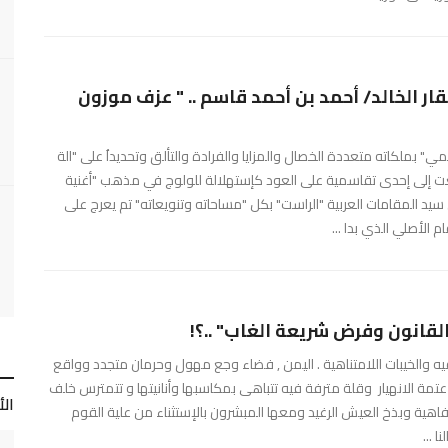
ى رحيل الموسيقار الخالد/ أحمد بن أحمد قاسم .. " عزف موزون
سمي" بملكاته متعددة الخصال والمزايا والفرادة والتألق وتحديداُ على "الة
عت إلى إحدى تقاسمية على العود كإستهلالة للولوج في مذهب "أغنية
يد المقامات العربية "الراست" بكل "مساحاته وتنويعاته" تم يعرج على
الأصلي الذي بدا ...
قانون وفرض شريعة الغاب" ..؟!
م فيه والخيبات اللامتناهية . اليمن , فضاء وجع مهول وحرمان متجدد وواقع
ي عتمة الانهيار وقلة مترفة فيه تتباهى بمكاسبها وأنانيتها و تتمترس خلف
ال
لرفاهية وبذخ العيش الرغيد ومعها المبشرون بالإستثناء من علية القوم
 ...