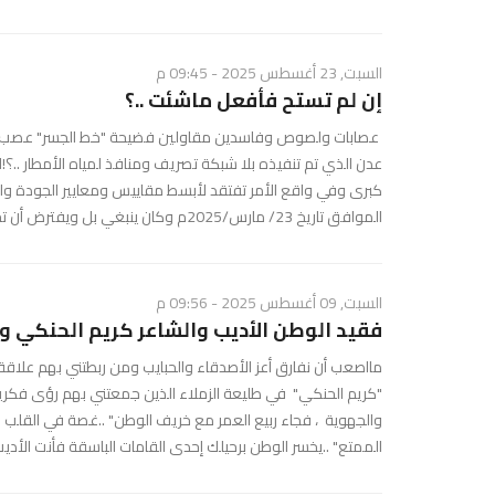
السبت, 23 أغسطس 2025 - 09:45 م
إن لم تستح فأفعل ماشئت ..؟
عصابات ولصوص وفاسدين مقاولين فضيحة "خط الجسر" عصب الحي
عدن الذي تم تنفيذه بلا شبكة تصريف ومنافذ لمياه الأمطار ..؟
كبرى وفي واقع الأمر تفتقد لأبسط مقاييس ومعايير الجودة والس
الموافق تاريخ 23/ مارس/2025م وكان ينبغي بل ويفترض أن تخضع تحت إشراف المحافظ ومأمورين المديريا ...
السبت, 09 أغسطس 2025 - 09:56 م
فقيد الوطن الأديب والشاعر كريم الحنكي والص
مااصعب أن نفارق أعز الأصدقاء والحبايب ومن ربطتني بهم علاقة ح
"كريم الحنكي" في طليعة الزملاء الذين جمعتني بهم رؤى فكري
والجهوية ، فجاء ربيع العمر مع خريف الوطن" ..غصة في القلب 
الممتع" ..يخسر الوطن برحيلك إحدى القامات الباسقة فأنت الأديب 