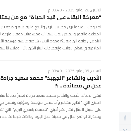
الاثنين, 28 يوليو 2025 - 03:40 م
"معركة البقاء على قيد الحياة" مع من يمتلك
آه ياوطن .. عندما ترى مظاهر الثرى والبذخ والرفاهية واضحة بي
المجاعة والفقر والمرض تحت شعارات ومسميات جوفاء فارغة 
البلد على حافة الهاوية ..؟! وجوه الناس شاحبة عابسة مرهقة ا
الملتهبة وإنعدام الرواتب وإنقطاعات التيار الكهربائي وغلاء الأسع
السبت, 05 يوليو 2025 - 03:40 م
الأديب والشاعر "الجهبذ" محمد سعيد جرادة .
عدن في قصائدة .. ؟!
تبقى قصائد الأديب والشاعر محمد سعيد جرادة تعبيراً صادقاً ساب
المبنى التي " تظهر مشاعر وأحاسيس مؤجعة ومؤثرة وتحمل في بنا
على سبيل المثال نختار لكم أحبتي "قصيدة ياساري البرق" التي
ومختزلة لواقع الحال في مدينة عدن اليوم وبالذات فيما نكابده