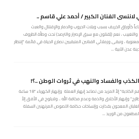
عاً كأوراق الخريف بسبب ويلات الحروب والدمار والإقتتال والعبث
والتغييب ، نعم (يُقتلون مع سبق الإصرار والترصد) تحت وطأة الظروف
نوية ، ونبقى وزملائي الفنانين المتبقيين نصارع الحياة في قائمة "إنتظار
 عدن الآبية ...
لكذب والفساد والنهب في ثروات الوطن ..؟!
ماذا قدم رشاد العليمي ومجلس الوزراء منذ "قدومهم ووعودهم الكاذبة" إلأ المزيد من تصاعد إنهيار العملة وإنهيار الكهرباء "18 ساعة
زج" وإنهيار الأخلاق والذمة وعدم مخافة الله .. ولايلوح في الأفق إلأ
الغلبان المعجون بقذارت وإتساخات حكامة اللصوص المرتهنين السفلة
مطعون من الوريد ...