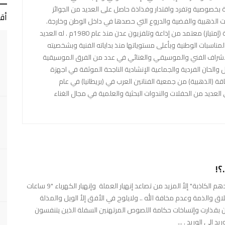
منية بخصوصية وتفرد واقتدار وفذاذة حاصل على العديد من الجوائز
أق
يات الذهبية والفضية والدروع التي حصدها في داخل الوطن وخارجة.
فنان وملحن وشاعر مجيد بدرجة (إمتياز) معتمد من إذاعة وتلفزيون عدن منذ عام 1980م . له العديد
مناسبات الوطنية وبأعلى مستوياتها منذ بداياته الفنية وبشخصيته
م 1979م. قام بالإشراف الفني والموسيقي والغنائي في عدد من الفرق الموسيقية
ل والحان الفردية والجماعية الإنشادية الناجحة الموثقة في اجهزة
اقة (الذهبية) من جمعية الفنانين العرب في (بريطانيا) في عام
في العديد من الحفلات والندوات البحثية والعلمية في مجال الغناء
؟!
ماذا قدم رشاد العليمي ومجلس الوزراء منذ "قدومهم ووعودهم الكاذبة" إلأ المزيد من تصاعد إنهيار العملة وإنهيار الكهرباء "9 ساعات
خلاق والذمة وعدم مخافة الله .. ولايلوح في الأفق إلأ الويل والمذلة
ون بقذارت وإتساخات حكامة اللصوص المرتهنين السفلة الذين يتنفسون
الى الوريد . ...