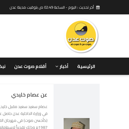
أخر تحديث : اليوم - الساعة 02:49 ص بتوقيت مدينة عدن
الرئيسية
أخبار
أقلام صوت عدن
نبض
عن عصام خليدي
عصام سعيد سعيد مقبل خليدي 
(كأحسن صوت) في مهرجان الفن
1987م وذلك تقديراً لإسهام