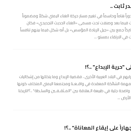
اً هاماً وحاسماً في تغيير مسار حركة الغناء اليمني شكلاً ومضموناً
فت فيما بعد وصنفت تحت مسمى «الغناء الحديث التجديدي» فكان
مشتركاً جمع بين «جيل الريادة المؤسس» بل أنه شكل فيما بينهم تنافساً
 في الارتقاء بمستو ...
"حرية الإبداع" ..؟!
هم في البلاد العربية الأخرى ، فقضية الإبداع وما يتخللها من إشكاليات
يا المهمة الشائكة المعقدة في واقـعـنا ومجتمعنا اليمني المتخلف كونها
حة جلية في طبيعة الـعلاقة بين "المـثقـفـين والسلـطة" ..؟!تاريخنا
لأرض ...
راً على إيقاع المعاناة" ..؟!