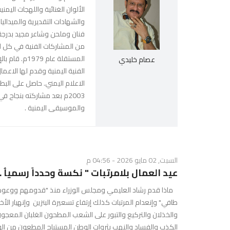
الألوان الغنائية واللهجات الي
والشهادات التقديرية والميدال
من المشاركات الفنية في كل ال
المستقلة عا
عصام خليدي
الفنية اليمنية وقدم لها الاعما
الاعلام اليمني. حاصل على البط
2003م بعد مشاركته بنجاح 
والموسيقى اليمنية .
السبت, 02 مايو 2026 - 04:56 م
عيد العمال بلامرتبات " نكسة وحدداً رسمياُ ..
طافي" وإنعدام المرتبات كذلك إرتفاع تسعيرة البنزين وإنهيار الأ
والخذلان والتركيع والتبور على الشعب المطحون الغلبان المعج
الكذب والفساد والنهب بثروات الوطن المستباح المطعون من الوريد 